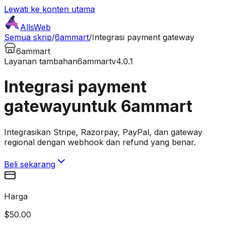
Lewati ke konten utama
AllsWeb
Semua skrip
/
6ammart
/
Integrasi payment gateway
6ammart
Layanan tambahan
6ammart
v4.0.1
Integrasi payment
gateway
untuk 6ammart
Integrasikan Stripe, Razorpay, PayPal, dan gateway
regional dengan webhook dan refund yang benar.
Beli sekarang
Harga
$50.00