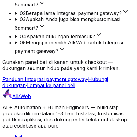
6ammart?
02
Berapa lama Integrasi payment gateway?
03
Apakah Anda juga bisa mengkustomisasi
6ammart?
04
Apakah dukungan termasuk?
05
Mengapa memilih AllsWeb untuk Integrasi
payment gateway?
Gunakan panel beli di kanan untuk checkout —
dukungan seumur hidup pada yang kami kirimkan.
Panduan Integrasi payment gateway
·
Hubungi
dukungan
·
Lompat ke panel beli
AllsWeb
AI + Automation + Human Engineers — build siap
produksi dikirim dalam 1–3 hari. Instalasi, kustomisasi,
publikasi aplikasi, dan dukungan terkelola untuk skrip
atau codebase apa pun.