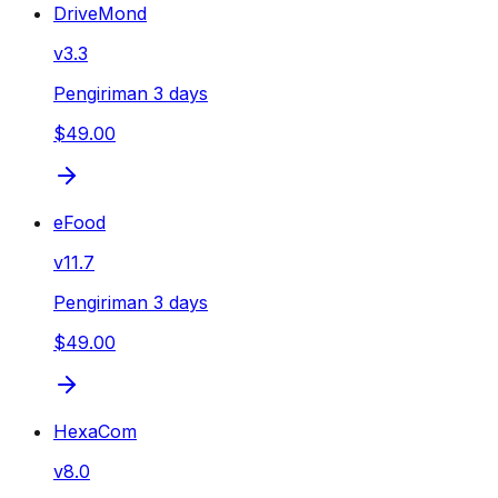
DriveMond
v
3.3
Pengiriman 3 days
$49.00
eFood
v
11.7
Pengiriman 3 days
$49.00
HexaCom
v
8.0