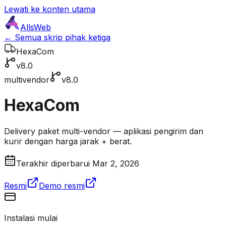
Lewati ke konten utama
AllsWeb
← Semua skrip pihak ketiga
HexaCom
v8.0
multivendor
v8.0
HexaCom
Delivery paket multi-vendor — aplikasi pengirim dan
kurir dengan harga jarak + berat.
Terakhir diperbarui Mar 2, 2026
Resmi
Demo resmi
Instalasi mulai