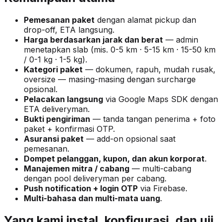
Pemesanan paket
dengan alamat pickup dan
drop-off, ETA langsung.
Harga berdasarkan jarak dan berat
— admin
menetapkan slab (mis. 0-5 km · 5-15 km · 15-50 km
/ 0-1 kg · 1-5 kg).
Kategori paket
— dokumen, rapuh, mudah rusak,
oversize — masing-masing dengan surcharge
opsional.
Pelacakan langsung
via Google Maps SDK dengan
ETA deliveryman.
Bukti pengiriman
— tanda tangan penerima + foto
paket + konfirmasi OTP.
Asuransi paket
— add-on opsional saat
pemesanan.
Dompet pelanggan, kupon, dan akun korporat
.
Manajemen mitra / cabang
— multi-cabang
dengan pool deliveryman per cabang.
Push notification + login OTP
via Firebase.
Multi-bahasa dan multi-mata uang
.
Yang kami instal, konfigurasi, dan uji