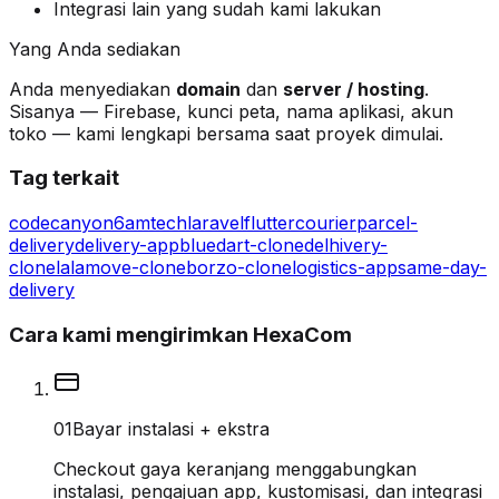
Integrasi lain yang sudah kami lakukan
Yang Anda sediakan
Anda menyediakan
domain
dan
server / hosting
.
Sisanya — Firebase, kunci peta, nama aplikasi, akun
toko — kami lengkapi bersama saat proyek dimulai.
Tag terkait
codecanyon
6amtech
laravel
flutter
courier
parcel-
delivery
delivery-app
bluedart-clone
delhivery-
clone
lalamove-clone
borzo-clone
logistics-app
same-day-
delivery
Cara kami mengirimkan HexaCom
0
1
Bayar instalasi + ekstra
Checkout gaya keranjang menggabungkan
instalasi, pengajuan app, kustomisasi, dan integrasi