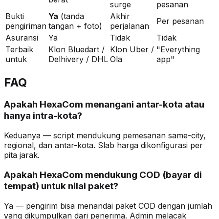
surge
pesanan
Bukti
Ya
(tanda
Akhir
Per pesanan
pengiriman
tangan + foto)
perjalanan
Asuransi
Ya
Tidak
Tidak
Terbaik
Klon Bluedart /
Klon Uber /
"Everything
untuk
Delhivery / DHL
Ola
app"
FAQ
Apakah HexaCom menangani antar-kota atau
hanya intra-kota?
Keduanya — script mendukung pemesanan same-city,
regional, dan antar-kota. Slab harga dikonfigurasi per
pita jarak.
Apakah HexaCom mendukung COD (bayar di
tempat) untuk nilai paket?
Ya — pengirim bisa menandai paket COD dengan jumlah
yang dikumpulkan dari penerima. Admin melacak