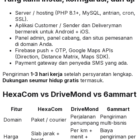
Server / hosting (PHP 8.1+, MySQL, antrian, cron,
SSL).
Aplikasi Customer / Sender dan Deliveryman
bermerek untuk Android + iOS.
Panel admin, panel cabang, dan situs pemesanan
di domain Anda.
Firebase push + OTP, Google Maps APIs
(Direction, Distance Matrix, Maps SDK).
Payment gateway dan penyedia SMS yang ada.
Pengiriman
1-3 hari kerja
setelah persyaratan lengkap.
Dukungan seumur hidup gratis
termasuk.
HexaCom vs DriveMond vs 6ammart
Fitur
HexaCom
DriveMond
6ammart
Perjalanan
Pengiriman
Domain
Paket / courier
penumpang
multi-bisnis
Per km +
Biaya
Slab jarak +
Harga
menit +
pengiriman per
berat