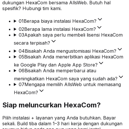
dukungan HexaCom bersama AllsWeb. Butuh hal
spesifik? Hubungi tim kami.
01
Berapa biaya instalasi HexaCom?
02
Berapa lama instalasi HexaCom?
03
Apakah saya perlu membeli lisensi HexaCom
secara terpisah?
04
Bisakah Anda mengustomisasi HexaCom?
05
Bisakah Anda menerbitkan aplikasi HexaCom
ke Google Play dan Apple App Store?
06
Bisakah Anda memperbarui atau
meningkatkan HexaCom saya yang sudah ada?
07
Mengapa memilih AllsWeb untuk memasang
HexaCom?
Siap meluncurkan HexaCom?
Pilih instalasi + layanan yang Anda butuhkan. Bayar
sekali. Build tiba dalam 1–3 hari kerja dengan dukungan