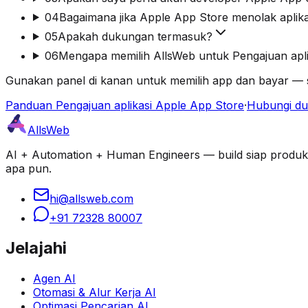
04
Bagaimana jika Apple App Store menolak aplik
05
Apakah dukungan termasuk?
06
Mengapa memilih AllsWeb untuk Pengajuan apli
Gunakan panel di kanan untuk memilih app dan bayar — s
Panduan Pengajuan aplikasi Apple App Store
·
Hubungi d
AllsWeb
AI + Automation + Human Engineers — build siap produksi d
apa pun.
hi@allsweb.com
+91 72328 80007
Jelajahi
Agen AI
Otomasi & Alur Kerja AI
Optimasi Pencarian AI