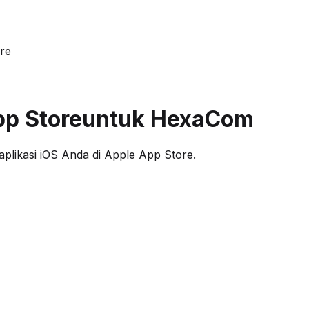
re
pp Store
untuk HexaCom
likasi iOS Anda di Apple App Store.