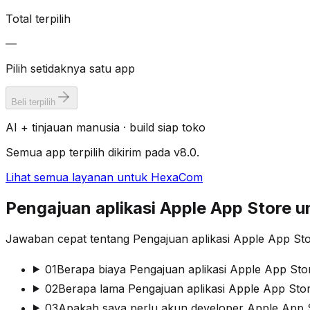
Total terpilih
—
Pilih setidaknya satu app
Beli terpilih
AI + tinjauan manusia · build siap toko
Semua app terpilih dikirim pada v8.0.
Lihat semua layanan untuk HexaCom
Pengajuan aplikasi Apple App Store
Jawaban cepat tentang Pengajuan aplikasi Apple App St
01
Berapa biaya Pengajuan aplikasi Apple App S
02
Berapa lama Pengajuan aplikasi Apple App Sto
03
Apakah saya perlu akun developer Apple App S