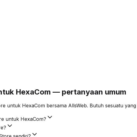
 untuk HexaCom — pertanyaan umum
ore untuk HexaCom bersama AllsWeb. Butuh sesuatu yang s
tore untuk HexaCom?
re?
tore sendiri?