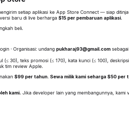
girim setiap aplikasi ke App Store Connect — siap ditin
versi baru di live berharga
$15 per pembaruan aplikasi
.
ngkah beli.
login · Organisasi: undang
pukharaj93@gmail.com
sebagai
ul (≤ 30), teks promosi (≤ 170), kata kunci (≤ 100), deskri
k tim review Apple.
enakan
$99 per tahun
.
Sewa milik kami seharga $50 per 
oleh kami.
Jika developer lain yang membangunnya, kami ve