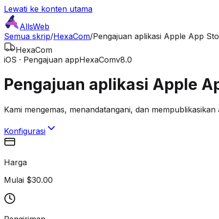
Lewati ke konten utama
AllsWeb
Semua skrip
/
HexaCom
/
Pengajuan aplikasi Apple App Sto
HexaCom
iOS · Pengajuan app
HexaCom
v8.0
Pengajuan aplikasi Apple A
Kami mengemas, menandatangani, dan mempublikasikan ap
Konfigurasi
Harga
Mulai $30.00
Pengiriman