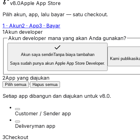
v8.0
Apple App Store
Pilih akun, app, lalu bayar — satu checkout.
1 · Akun
2 · App
3 · Bayar
1
Akun developer
Akun developer mana yang akan Anda gunakan?
Akun saya sendiri
Tanpa biaya tambahan
Kami publikasik
Saya sudah punya akun Apple App Store Developer.
2
App yang diajukan
·
Pilih semua
Hapus semua
Setiap app dibangun dan diajukan untuk
v8.0
.
Customer / Sender app
Deliveryman app
3
Checkout