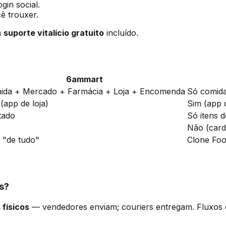
in social.
 trouxer.
m
suporte vitalício gratuito
incluído.
6ammart
ida + Mercado + Farmácia + Loja + Encomenda
Só comid
(app de loja)
Sim (app 
tado
Só itens 
Não (card
 "de tudo"
Clone Foo
s?
físicos
— vendedores enviam; couriers entregam. Fluxos de