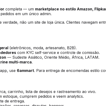
dor
completa — um
marketplace no estilo Amazon, Flipka
e pedidos em um único admin.
 verdade, não um site de loja única. Clientes navegam en
geral
(eletrônicos, moda, artesanato, B2B).
ndedores
com KYC self-service e controle de comissão.
azon
— Sudeste Asiático, Oriente Médio, África, LATAM.
trine multi-marca
.
 app, use
6ammart
. Para entrega de encomendas estilo co
, carrinho, lista de desejos e rastreamento ao vivo.
m estoque, cumprem pedidos e veem analytics.
e de entrega.
sões, repasses, disputas, banners.