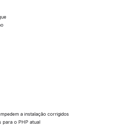
que
ão
impedem a instalação corrigidos
s para o PHP atual