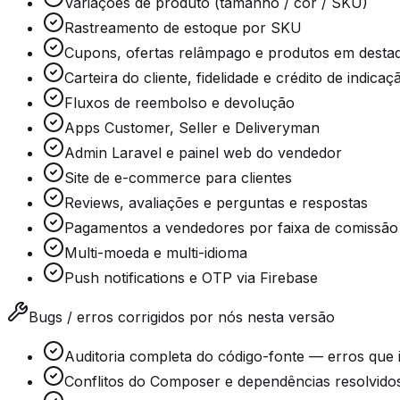
Variações de produto (tamanho / cor / SKU)
Rastreamento de estoque por SKU
Cupons, ofertas relâmpago e produtos em desta
Carteira do cliente, fidelidade e crédito de indicaç
Fluxos de reembolso e devolução
Apps Customer, Seller e Deliveryman
Admin Laravel e painel web do vendedor
Site de e-commerce para clientes
Reviews, avaliações e perguntas e respostas
Pagamentos a vendedores por faixa de comissão
Multi-moeda e multi-idioma
Push notifications e OTP via Firebase
Bugs / erros corrigidos por nós nesta versão
Auditoria completa do código-fonte — erros que 
Conflitos do Composer e dependências resolvido