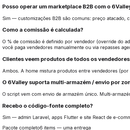
Posso operar um marketplace B2B com o 6Valle
Sim — customizações B2B são comuns: preço atacado, clie
Como a comissão é calculada?
O % de comissão é definido por vendedor (override do adm
você paga vendedores manualmente ou via repasses age
Clientes veem produtos de todos os vendedores
Ambos. A home mistura produtos entre vendedores (por re
O 6Valley suporta multi-armazém / envio por zo
O script vem com envio de armazém único. Multi-armaz
Recebo o código-fonte completo?
Sim — admin Laravel, apps Flutter e site React de e-com
Pacote completo
6 items — uma entrega