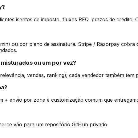
y?
ntes isentos de imposto, fluxos RFQ, prazos de crédito. 
in) ou por plano de assinatura. Stripe / Razorpay cobra o 
ndados.
 misturados ou um por vez?
levância, vendas, ranking); cada vendedor também tem pág
na?
ém + envio por zona é customização comum que entregamo
merce vão para um repositório GitHub privado.