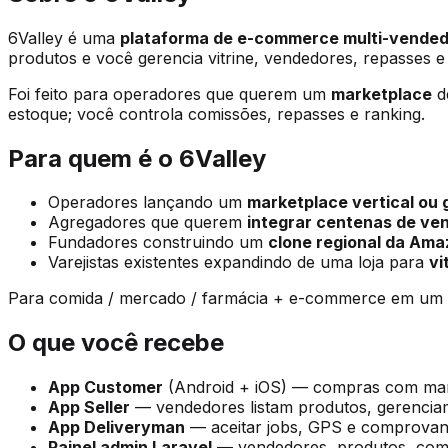
6Valley é uma
plataforma de e-commerce multi-vende
produtos e você gerencia vitrine, vendedores, repasses 
Foi feito para operadores que querem um
marketplace
de
estoque; você controla comissões, repasses e ranking.
Para quem é o 6Valley
Operadores lançando um
marketplace vertical ou 
Agregadores que querem
integrar centenas de ve
Fundadores construindo um
clone regional da Am
Varejistas existentes expandindo de uma loja para
vi
Para comida / mercado / farmácia + e-commerce em um
O que você recebe
App Customer
(Android + iOS) — compras com marca
App Seller
— vendedores listam produtos, gerencia
App Deliveryman
— aceitar jobs, GPS e comprovant
Painel admin Laravel
— vendedores, produtos, comis