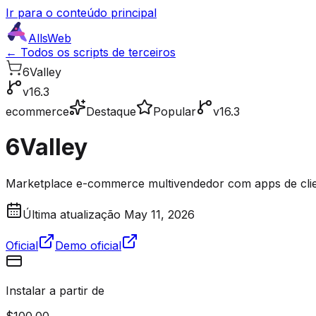
Ir para o conteúdo principal
AllsWeb
← Todos os scripts de terceiros
6Valley
v16.3
ecommerce
Destaque
Popular
v16.3
6Valley
Marketplace e-commerce multivendedor com apps de clien
Última atualização May 11, 2026
Oficial
Demo oficial
Instalar a partir de
$100.00