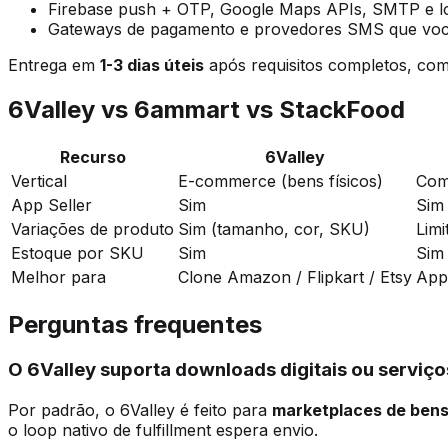
Firebase push + OTP, Google Maps APIs, SMTP e log
Gateways de pagamento e provedores SMS que você
Entrega em
1-3 dias úteis
após requisitos completos, co
6Valley vs 6ammart vs StackFood
Recurso
6Valley
Vertical
E-commerce (bens físicos)
Com
App Seller
Sim
Sim 
Variações de produto
Sim (tamanho, cor, SKU)
Limi
Estoque por SKU
Sim
Sim
Melhor para
Clone Amazon / Flipkart / Etsy
App
Perguntas frequentes
O 6Valley suporta downloads digitais ou serviço
Por padrão, o 6Valley é feito para
marketplaces de bens 
o loop nativo de fulfillment espera envio.