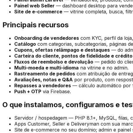
Painel web Seller
— dashboard desktop para vende
Site de e-commerce
— vitrine completa, busca, filt
Principais recursos
Onboarding de vendedores
com KYC, perfil da loja
Catálogo
com categorias, subcategorias, páginas de
Cupons, ofertas relâmpago e destaques
— do admi
Carteira do cliente, pontos de fidelidade e crédit
Fluxos de reembolso e devolução
— pedido do clie
Multi-moeda e multi-idioma
na vitrine e no admin.
Rastreamento de pedidos
com atribuição de entre
Avaliações, notas e Q&A
por produto, com respost
Repasses a vendedores
— cálculo automático por 
Push + OTP
via Firebase.
O que instalamos, configuramos e te
Servidor / hospedagem — PHP 8.1+, MySQL, filas, c
Apps Customer, Seller e Deliveryman com sua marc
Site de e-commerce no seu domínio; admin e painel 