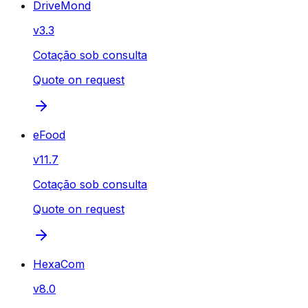
DriveMond
v
3.3
Cotação sob consulta
Quote on request
eFood
v
11.7
Cotação sob consulta
Quote on request
HexaCom
v
8.0