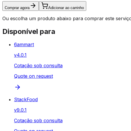
Comprar agora
Adicionar ao carrinho
Ou escolha um produto abaixo para comprar este serviço
Disponível para
6ammart
v
4.0.1
Cotação sob consulta
Quote on request
StackFood
v
9.0.1
Cotação sob consulta