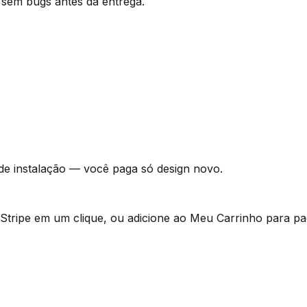
 sem bugs antes da entrega.
 de instalação — você paga só design novo.
tripe em um clique, ou adicione ao Meu Carrinho para pa