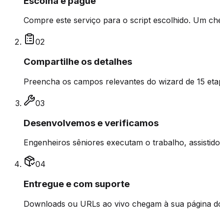
Escolha e pague
Compre este serviço para o script escolhido. Um che
0
2
Compartilhe os detalhes
Preencha os campos relevantes do wizard de 15 et
0
3
Desenvolvemos e verificamos
Engenheiros sêniores executam o trabalho, assistid
0
4
Entregue e com suporte
Downloads ou URLs ao vivo chegam à sua página do 