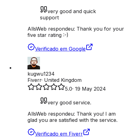
very good and quick
support
AllsWeb respondeu:
Thank you for your
five star rating :-)
Verificado em Google
kugwu1234
Fiverr
·
United Kingdom
5.0
·
19 May 2024
very good service.
AllsWeb respondeu:
Thank you! I am
glad you are satisfied with the service.
Verificado em Fiverr