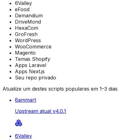
6Valley
eFood
Demandium
DriveMond
HexaCom
GroFresh
WordPress
WooCommerce
Magento
Temas Shopify
Apps Laravel
Apps Next.js
Seu repo privado
Atualize um destes scripts populares em 1–3 dias
6ammart
Upstream atual v4.0.1
6Valley