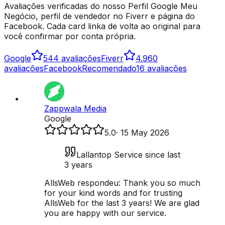
Avaliações verificadas do nosso Perfil Google Meu
Negócio, perfil de vendedor no Fiverr e página do
Facebook. Cada card linka de volta ao original para
você confirmar por conta própria.
Google
5
44 avaliações
Fiverr
4.9
60
avaliações
Facebook
Recomendado
16 avaliações
Zappwala Media
Google
5.0
·
15 May 2026
Lallantop Service since last
3 years
AllsWeb respondeu:
Thank you so much
for your kind words and for trusting
AllsWeb for the last 3 years! We are glad
you are happy with our service.