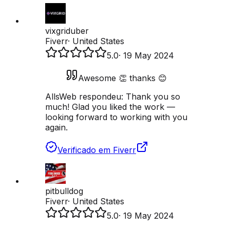
vixgriduber
Fiverr
·
United States
5.0
·
19 May 2024
Awesome 👏 thanks 😊
AllsWeb respondeu:
Thank you so
much! Glad you liked the work —
looking forward to working with you
again.
Verificado em Fiverr
pitbulldog
Fiverr
·
United States
5.0
·
19 May 2024