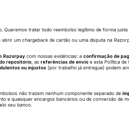
o. Queremos tratar todo reembolso legítimo de forma justa 
 abrir um chargeback de cartão ou uma disputa na Razor
à
Razorpay
com nossas evidências: a
confirmação de pa
do repositório
, as
referências de envio
e esta Política d
ulentos ou injustos
(por trabalho já entregue) podem anul
reembolsos não trazem nenhum componente separado de
im
to e quaisquer encargos bancários ou de conversão de mo
pelo seu banco.