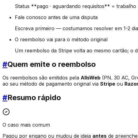
Status **pago · aguardando requisitos** = trabalho n
Fale conosco antes de uma disputa
Escreva primeiro — costumamos resolver em 1-2 dias
O reembolso vai para o método original
Um reembolso da Stripe volta ao mesmo cartão; o d
#
Quem emite o reembolso
Os reembolsos são emitidos pela
AllsWeb
(PN. 30 AC, Gro
ao seu método de pagamento original via
Stripe
ou
Razo
#
Resumo rápido
O caso mais comum
Pagou por engano ou mudou de ideia
antes
de preencher