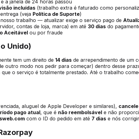
e a janela de 24 horas passou
visão incluídas
(trabalho extra é faturado como personali
 entrega (veja
Política de Suporte
)
 nosso trabalho — atualizar exige o serviço pago de
Atuali
rvidor, contas de loja, marca) em até
30 dias
do pagament
so Aceitável
ou por fraude
no Unido)
ente tem um direito de
14 dias
de arrependimento de um con
e outro modo nos pedir para começar) dentro desse pra
 que o serviço é totalmente prestado. Até o trabalho come
nciada, aluguel de Apple Developer e similares),
cancele
eríodo pago atual
, que é
não reembolsável
e não proporci
lsweb.com
com o ID do pedido em até
7 dias
e nós corrigi
 Razorpay