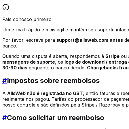
Fale conosco primeiro
Um e-mail rápido é mais ágil e mantém seu suporte intact
Por favor, escreva para
support@allsweb.com
antes
de
banco.
Quando uma disputa é aberta, respondemos à
Stripe
ou 
mensagens de suporte
, os
logs de download / entrega 
30-90 dias
enquanto o banco decide.
Chargebacks fraud
#
Impostos sobre reembolsos
A
AllsWeb não é registrada no GST
, então faturas e 
realmente nos pagou. Tarifas do processador de pagamen
nosso controle e são definidos pela Stripe / Razorpay e 
#
Como solicitar um reembolso