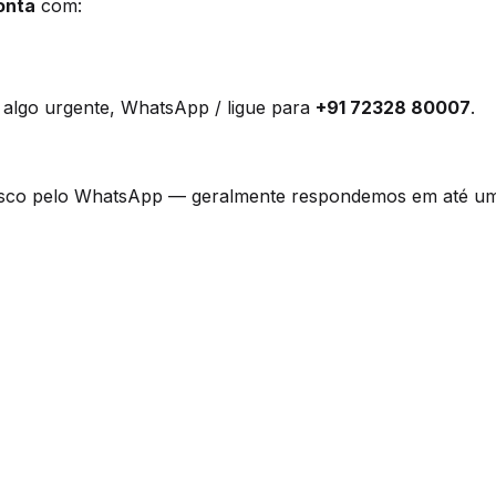
onta
com:
 algo urgente, WhatsApp / ligue para
+91 72328 80007
.
sco pelo WhatsApp — geralmente respondemos em até um d