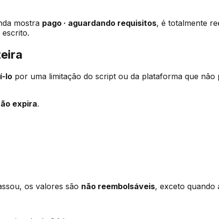
ainda mostra
pago · aguardando requisitos
, é totalmente r
escrito.
eira
-lo
por uma limitação do script ou da plataforma que n
ão expira
.
assou, os valores são
não reembolsáveis
, exceto quando a 