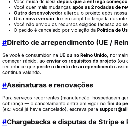
Você muda de ideia
depois que a entrega começou
Você quer mais mudanças
após as 2 rodadas de re
Outro desenvolvedor
alterou o projeto após nossa
Uma
nova versão
do seu script foi lançada durante
Você não enviou os recursos exigidos (acesso ao se
O pedido é cancelado por violação da
Política de U
#
Direito de arrependimento (UE / Rei
Se você é consumidor na
UE ou no Reino Unido
, normalm
começar rápido, ao
enviar os requisitos do projeto
(ou d
reconhece que
perde o direito de arrependimento
assim
continua valendo.
#
Assinaturas e renovações
Para serviços recorrentes (manutenção, hospedagem gere
cobrança — o cancelamento entra em vigor no
fim do p
(ex.: você já havia cancelado), escreva para
support@al
#
Chargebacks e disputas da Stripe e