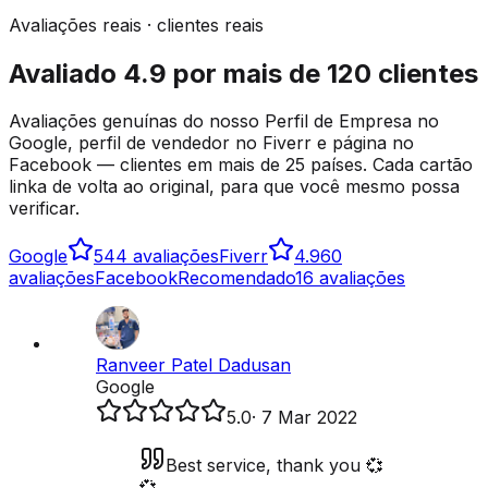
Avaliações reais · clientes reais
Avaliado 4.9 por mais de 120 clientes
Avaliações genuínas do nosso Perfil de Empresa no
Google, perfil de vendedor no Fiverr e página no
Facebook — clientes em mais de 25 países. Cada cartão
linka de volta ao original, para que você mesmo possa
verificar.
Google
5
44 avaliações
Fiverr
4.9
60
avaliações
Facebook
Recomendado
16 avaliações
Ranveer Patel Dadusan
Google
5.0
·
7 Mar 2022
Best service, thank you 💞
💞