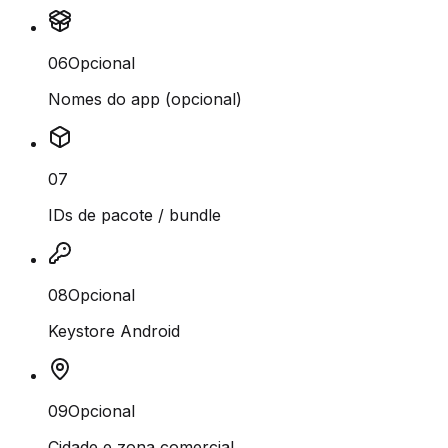
06
Opcional
Nomes do app (opcional)
07
IDs de pacote / bundle
08
Opcional
Keystore Android
09
Opcional
Cidade e zona comercial