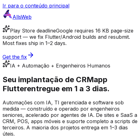
Ir para o conteúdo principal
AllsWeb
Play Store deadline
Google requires 16 KB page-size
support — we fix Flutter/Android builds and resubmit.
Most fixes ship in 1–2 days.
Get the fix
IA + Automação + Engenheiros Humanos
Seu
implantação de CRM
app
Flutter
entregue em 1 a 3 dias.
Automações com IA, TI gerenciada e software sob
medida — construído e operado por engenheiros
seniores, acelerado por agentes de IA. De sites e SaaS a
CRM, POS, apps móveis e suporte completo a scripts de
terceiros. A maioria dos projetos entrega em 1–3 dias
úteis.