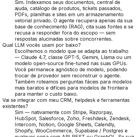
Sim. Indexamos seus documentos, central de
ajuda, catálogo de produtos, tickets passados,
PDFs, planilhas e sites em um armazenamento
vetorial privado. O agente recupera apenas da sua
base de conhecimento (RAG), cita suas fontes e se
recusa a responder fora do escopo — sem
respostas alucinadas sobre concorrentes.
Qual LLM vocês usam por baixo?
Escolhemos o modelo que se adapta ao trabalho
— Claude 4.7, classe GPT-5, Gemini, Llama ou um
modelo open-source fine-tuned nas suas GPUs.
Você permanece agnóstico de modelo, podendo
trocar de provedor sem reconstruir o agente.
Também roteamos perguntas fáceis para modelos
mais baratos e difíceis para modelos de fronteira
para manter o custo baixo.
Vai se integrar com meu CRM, helpdesk e ferramentas
existentes?
Sim — nativamente com Stripe, Razorpay,
HubSpot, Salesforce, Zoho, Freshdesk, Zendesk,
Intercom, Notion, Google Sheets, Calendly,
Shopify, WooCommerce, Supabase / Postgres e
qualquer coisa com API REST ou GraphQL. Se sua