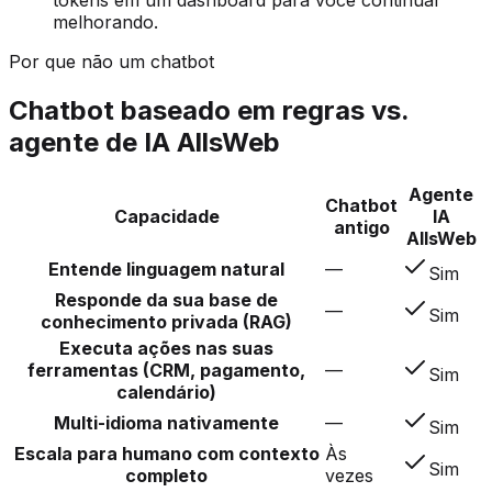
tokens em um dashboard para você continuar
melhorando.
Por que não um chatbot
Chatbot baseado em regras vs.
agente de IA AllsWeb
Agente
Chatbot
Capacidade
IA
antigo
AllsWeb
Entende linguagem natural
—
Sim
Responde da sua base de
—
Sim
conhecimento privada (RAG)
Executa ações nas suas
ferramentas (CRM, pagamento,
—
Sim
calendário)
Multi-idioma nativamente
—
Sim
Escala para humano com contexto
Às
Sim
completo
vezes