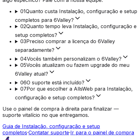
algo específico? Fale com a nossa equipe.
01
Quanto custa Instalação, configuração e setup
completos para 6Valley?
02
Quanto tempo leva Instalação, configuração e
setup completos?
03
Preciso comprar a licença do 6Valley
separadamente?
04
Vocês também personalizam o 6Valley?
05
Vocês atualizam ou fazem upgrade do meu
6Valley atual?
06
O suporte está incluído?
07
Por que escolher a AllsWeb para Instalação,
configuração e setup completos?
Use o painel de compra à direita para finalizar —
suporte vitalício no que entregamos.
Guia de Instalação, configuração e setup
completos
·
Contatar suporte
·
Ir para o painel de compra