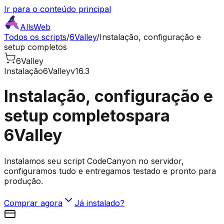
Ir para o conteúdo principal
AllsWeb
Todos os scripts
/
6Valley
/
Instalação, configuração e
setup completos
6Valley
Instalação
6Valley
v16.3
Instalação, configuração e
setup completos
para
6Valley
Instalamos seu script CodeCanyon no servidor,
configuramos tudo e entregamos testado e pronto para
produção.
Comprar agora
Já instalado?