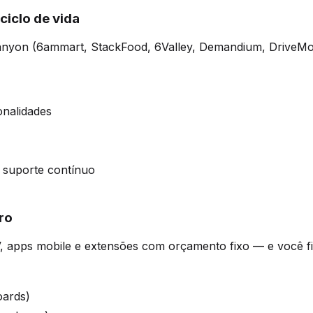
ciclo de vida
Canyon (6ammart, StackFood, 6Valley, Demandium, DriveM
onalidades
 suporte contínuo
ro
, apps mobile e extensões com orçamento fixo — e você fi
oards)