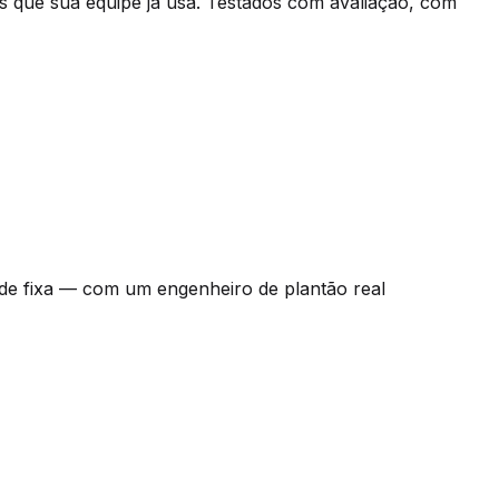
s que sua equipe já usa. Testados com avaliação, com
de fixa — com um engenheiro de plantão real