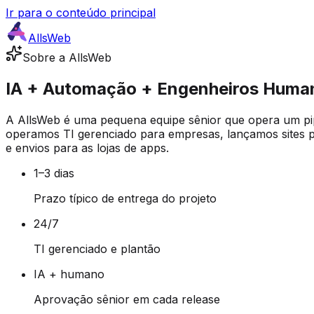
Ir para o conteúdo principal
AllsWeb
Sobre a AllsWeb
IA + Automação + Engenheiros Human
A AllsWeb é uma pequena equipe sênior que opera um pi
operamos TI gerenciado para empresas, lançamos sites p
e envios para as lojas de apps.
1–3 dias
Prazo típico de entrega do projeto
24/7
TI gerenciado e plantão
IA + humano
Aprovação sênior em cada release