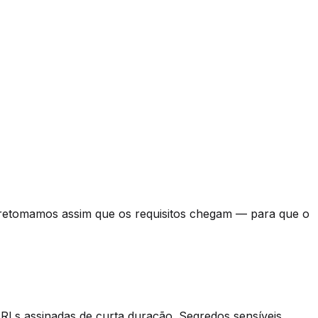
retomamos assim que os requisitos chegam — para que o
 URLs assinadas de curta duração. Segredos sensíveis