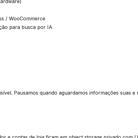
hardware)
ress / WooCommerce
ação para busca por IA
visível. Pausamos quando aguardamos informações suas e 
idor e contas de loja ficam em object storage privado com