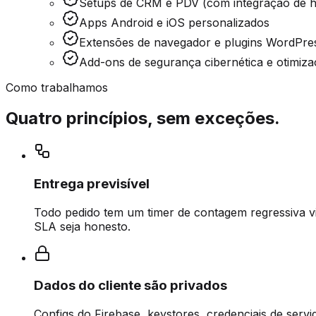
Setups de CRM e PDV (com integração de 
Apps Android e iOS personalizados
Extensões de navegador e plugins WordP
Add-ons de segurança cibernética e otimiz
Como trabalhamos
Quatro princípios, sem exceções.
Entrega previsível
Todo pedido tem um timer de contagem regressiva 
SLA seja honesto.
Dados do cliente são privados
Configs do Firebase, keystores, credenciais de serv