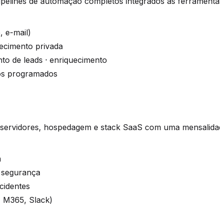
pipelines de automação completos integrados às ferramenta
 e-mail)
ecimento privada
to de leads · enriquecimento
ios programados
 servidores, hospedagem e stack SaaS com uma mensalida
m
 segurança
cidentes
 M365, Slack)