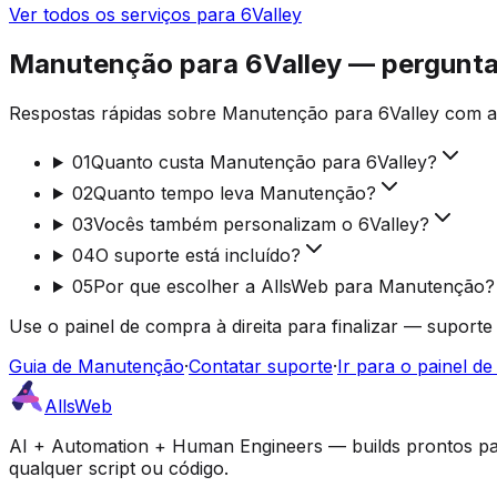
Ver todos os serviços para 6Valley
Manutenção para 6Valley — pergunta
Respostas rápidas sobre Manutenção para 6Valley com a A
01
Quanto custa Manutenção para 6Valley?
02
Quanto tempo leva Manutenção?
03
Vocês também personalizam o 6Valley?
04
O suporte está incluído?
05
Por que escolher a AllsWeb para Manutenção?
Use o painel de compra à direita para finalizar — suporte
Guia de Manutenção
·
Contatar suporte
·
Ir para o painel d
AllsWeb
AI + Automation + Human Engineers — builds prontos par
qualquer script ou código.