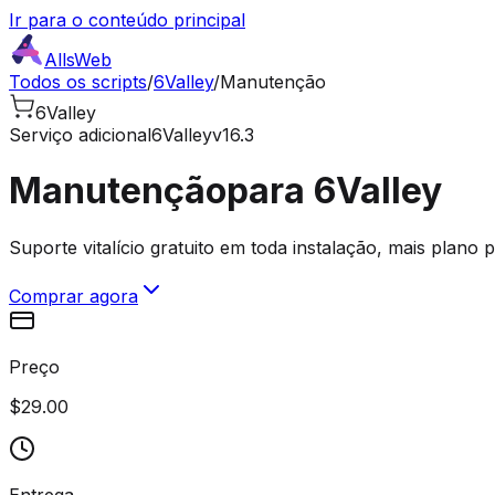
Ir para o conteúdo principal
AllsWeb
Todos os scripts
/
6Valley
/
Manutenção
6Valley
Serviço adicional
6Valley
v16.3
Manutenção
para 6Valley
Suporte vitalício gratuito em toda instalação, mais plano
Comprar agora
Preço
$29.00
Entrega