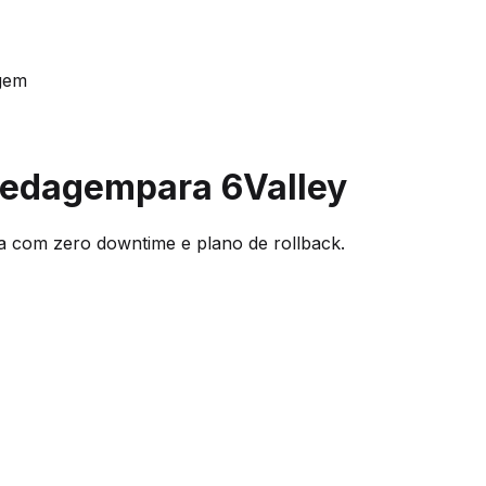
agem
spedagem
para 6Valley
a com zero downtime e plano de rollback.