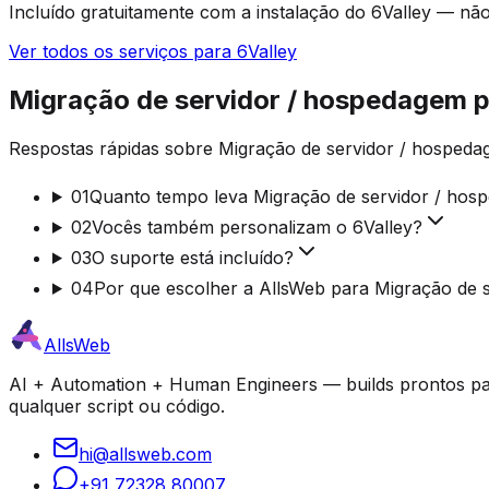
Incluído gratuitamente com a instalação do 6Valley — nã
Ver todos os serviços para 6Valley
Migração de servidor / hospedagem p
Respostas rápidas sobre Migração de servidor / hospedag
01
Quanto tempo leva Migração de servidor / ho
02
Vocês também personalizam o 6Valley?
03
O suporte está incluído?
04
Por que escolher a AllsWeb para Migração de 
AllsWeb
AI + Automation + Human Engineers — builds prontos par
qualquer script ou código.
hi@allsweb.com
+91 72328 80007