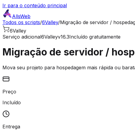
Ir para o conteúdo principal
AllsWeb
Todos os scripts
/
6Valley
/
Migração de servidor / hosped
6Valley
Serviço adicional
6Valley
v16.3
Incluído gratuitamente
Migração de servidor / ho
Mova seu projeto para hospedagem mais rápida ou barat
Preço
Incluído
Entrega