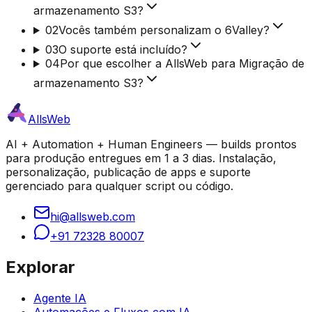
armazenamento S3?
02
Vocês também personalizam o 6Valley?
03
O suporte está incluído?
04
Por que escolher a AllsWeb para Migração de
armazenamento S3?
AllsWeb
AI + Automation + Human Engineers — builds prontos
para produção entregues em 1 a 3 dias. Instalação,
personalização, publicação de apps e suporte
gerenciado para qualquer script ou código.
hi@allsweb.com
+91 72328 80007
Explorar
Agente IA
Automações e Fluxos com IA