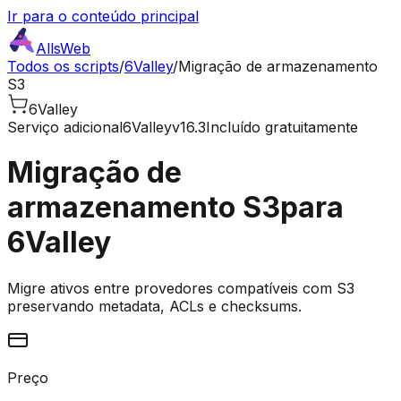
Ir para o conteúdo principal
AllsWeb
Todos os scripts
/
6Valley
/
Migração de armazenamento
S3
6Valley
Serviço adicional
6Valley
v16.3
Incluído gratuitamente
Migração de
armazenamento S3
para
6Valley
Migre ativos entre provedores compatíveis com S3
preservando metadata, ACLs e checksums.
Preço