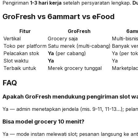
Pengiriman
1-3 hari kerja
setelah persyaratan lengkap.
Du
GroFresh vs 6ammart vs eFood
Fitur
GroFresh
6am
Vertikal
Grocery saja
Multi-bisni
Toko per platform
Satu merek (multi-cabang)
Banyak ve
Pelacakan stok
Ya
(per cabang)
Ya (per to
Slot waktu
Ya
Ya
Terbaik untuk
Merek grocery tunggal
Marketplac
FAQ
Apakah GroFresh mendukung pengiriman slot w
Ya — admin menetapkan jendela (mis. 9-11, 11-13…); pelan
Bisa model grocery 10 menit?
Ya — mode instan melewati slot; pesanan langsung ke antr