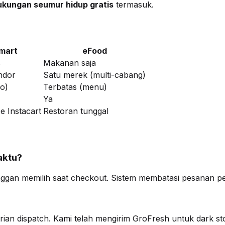
kungan seumur hidup gratis
termasuk.
mart
eFood
s
Makanan saja
ndor
Satu merek (multi-cabang)
ko)
Terbatas (menu)
Ya
e Instacart
Restoran tunggal
aktu?
ggan memilih saat checkout. Sistem membatasi pesanan per 
ian dispatch. Kami telah mengirim GroFresh untuk dark sto