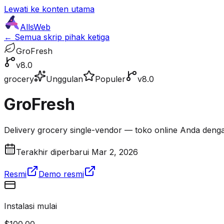
Lewati ke konten utama
AllsWeb
← Semua skrip pihak ketiga
GroFresh
v8.0
grocery
Unggulan
Populer
v8.0
GroFresh
Delivery grocery single-vendor — toko online Anda dengan
Terakhir diperbarui Mar 2, 2026
Resmi
Demo resmi
Instalasi mulai
$100.00