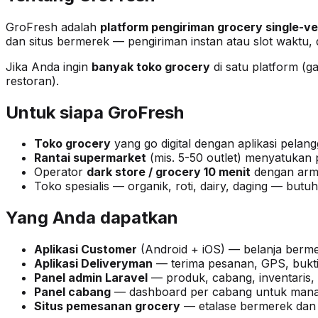
GroFresh adalah
platform pengiriman grocery single-v
dan situs bermerek — pengiriman instan atau slot waktu
Jika Anda ingin
banyak toko grocery
di satu platform (g
restoran).
Untuk siapa GroFresh
Toko grocery
yang go digital dengan aplikasi pelang
Rantai supermarket
(mis. 5-50 outlet) menyatukan 
Operator
dark store / grocery 10 menit
dengan arma
Toko spesialis — organik, roti, dairy, daging — butu
Yang Anda dapatkan
Aplikasi Customer
(Android + iOS) — belanja bermer
Aplikasi Deliveryman
— terima pesanan, GPS, bukti
Panel admin Laravel
— produk, cabang, inventaris
Panel cabang
— dashboard per cabang untuk manaje
Situs pemesanan grocery
— etalase bermerek dan 