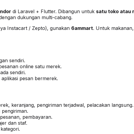
endor
di Laravel + Flutter. Dibangun untuk
satu toko atau 
, dengan dukungan multi-cabang.
aya Instacart / Zepto), gunakan
6ammart
. Untuk makanan, 
gan sendiri.
pesanan online satu merek.
da sendiri.
h aplikasi pesan bermerek.
ek, keranjang, pengiriman terjadwal, pelacakan langsung.
 pengiriman.
, pesanan, pembayaran.
r dan staf.
kategori.