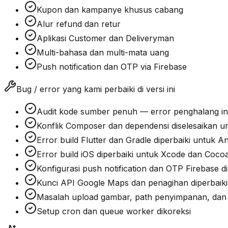
Kupon dan kampanye khusus cabang
Alur refund dan retur
Aplikasi Customer dan Deliveryman
Multi-bahasa dan multi-mata uang
Push notification dan OTP via Firebase
Bug / error yang kami perbaiki di versi ini
Audit kode sumber penuh — error penghalang inst
Konflik Composer dan dependensi diselesaikan un
Error build Flutter dan Gradle diperbaiki untuk 
Error build iOS diperbaiki untuk Xcode dan Cocoa
Konfigurasi push notification dan OTP Firebase d
Kunci API Google Maps dan penagihan diperbaiki
Masalah upload gambar, path penyimpanan, dan iz
Setup cron dan queue worker dikoreksi