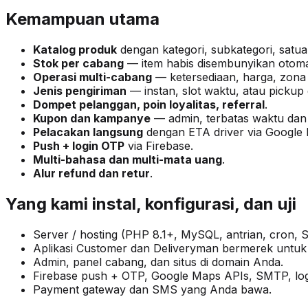
Kemampuan utama
Katalog produk
dengan kategori, subkategori, satuan 
Stok per cabang
— item habis disembunyikan otoma
Operasi multi-cabang
— ketersediaan, harga, zona
Jenis pengiriman
— instan, slot waktu, atau pickup 
Dompet pelanggan, poin loyalitas, referral
.
Kupon dan kampanye
— admin, terbatas waktu dan
Pelacakan langsung
dengan ETA driver via Google
Push + login OTP
via Firebase.
Multi-bahasa dan multi-mata uang
.
Alur refund dan retur
.
Yang kami instal, konfigurasi, dan uji
Server / hosting (PHP 8.1+, MySQL, antrian, cron, S
Aplikasi Customer dan Deliveryman bermerek untuk 
Admin, panel cabang, dan situs di domain Anda.
Firebase push + OTP, Google Maps APIs, SMTP, logi
Payment gateway dan SMS yang Anda bawa.