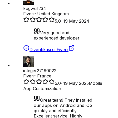
kugwu1234
Fiverr
·
United Kingdom
5.0
·
19 May 2024
Very good and
experienced developer
Diverifikasi di Fiverr
integer27190022
Fiverr
·
France
5.0
·
19 May 2025
Mobile
App Customization
Great team! They installed
our apps on Android and iOS
quickly and efficiently.
Excellent service. Highly