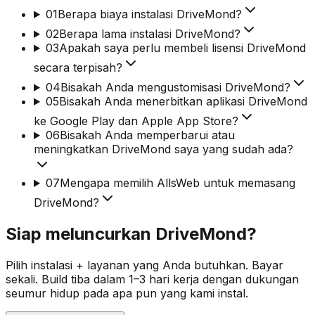
01
Berapa biaya instalasi DriveMond?
02
Berapa lama instalasi DriveMond?
03
Apakah saya perlu membeli lisensi DriveMond
secara terpisah?
04
Bisakah Anda mengustomisasi DriveMond?
05
Bisakah Anda menerbitkan aplikasi DriveMond
ke Google Play dan Apple App Store?
06
Bisakah Anda memperbarui atau
meningkatkan DriveMond saya yang sudah ada?
07
Mengapa memilih AllsWeb untuk memasang
DriveMond?
Siap meluncurkan DriveMond?
Pilih instalasi + layanan yang Anda butuhkan. Bayar
sekali. Build tiba dalam 1–3 hari kerja dengan dukungan
seumur hidup pada apa pun yang kami instal.