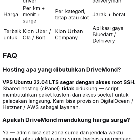
driver
deliveryman
Per km +
Per kategori,
Harga
menit +
Jarak + berat
tetap atau slot
surge
Aplikasi gaya
Terbaik
Klon Uber /
Klon Urban
Bluedart /
untuk
Ola / Bolt
Company
Delhivery
FAQ
Hosting apa yang dibutuhkan DriveMond?
VPS Ubuntu 22.04 LTS segar dengan akses root SSH
.
Shared hosting (cPanel)
tidak
didukung — script
membutuhkan paket kustom dan akses socket untuk
pelacakan langsung. Kami bisa provision DigitalOcean /
Hetzner / AWS sebagai layanan.
Apakah DriveMond mendukung harga surge?
Ya — admin bisa set zona surge dan jendela waktu
manual, atau aktifkan auto-surge berbasis permintaan