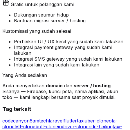
Gratis untuk pelanggan kami
Dukungan seumur hidup
Bantuan migrasi server / hosting
Kustomisasi yang sudah selesai
Perbaikan UI / UX kecil yang sudah kami lakukan
Integrasi payment gateway yang sudah kami
lakukan
Integrasi SMS gateway yang sudah kami lakukan
Integrasi lain yang sudah kami lakukan
Yang Anda sediakan
Anda menyediakan
domain
dan
server / hosting
.
Sisanya — Firebase, kunci peta, nama aplikasi, akun
toko — kami lengkapi bersama saat proyek dimulai.
Tag terkait
codecanyon
6amtech
laravel
flutter
taxi
uber-clone
ola-
clone
lyft-clone
bolt-clone
indriver-clone
ride-hailing
taxi-