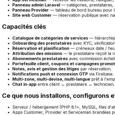
Panneau admin Laravel
— catégories, prestataires, t
Panneau Provider
— tableau de bord bureau pour l'e
Site web Customer
— réservation publique avec nav
Capacités clés
Catalogue de catégories de services
— hiérarchiq
Onboarding des prestataires
avec KYC, vérificatio
Réservation et planification
— créneaux date / heur
Attribution des missions
— le prestataire reçoit la r
Abonnements prestataires
avec commission échel
Portefeuille client, coupons et campagnes promot
Notes, avis et gestion des litiges
par réservation.
Notifications push et connexion OTP
via Firebase.
Multi-zone, multi-devise, multi-langue
prêt à l'empl
Chat in-app
entre client ↔ prestataire ↔ technicien.
Ce que nous installons, configurons e
Serveur / hébergement (PHP 8.1+, MySQL, files d'at
Apps Customer, Provider et Serviceman brandées p