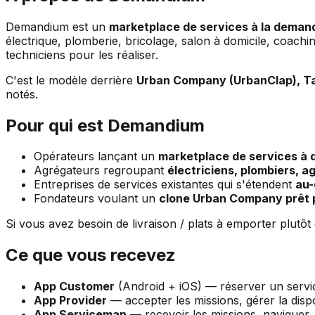
Demandium est un
marketplace de services à la demand
électrique, plomberie, bricolage, salon à domicile, coach
techniciens pour les réaliser.
C'est le modèle derrière
Urban Company (UrbanClap), Ta
notés.
Pour qui est Demandium
Opérateurs lançant un
marketplace de services à 
Agrégateurs regroupant
électriciens, plombiers, a
Entreprises de services existantes qui s'étendent
au-
Fondateurs voulant un
clone Urban Company prêt p
Si vous avez besoin de livraison / plats à emporter plutôt
Ce que vous recevez
App Customer
(Android + iOS) — réserver un service
App Provider
— accepter les missions, gérer la dispon
App Serviceman
— recevoir les missions, naviguer,