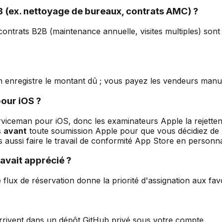
B (ex. nettoyage de bureaux, contrats AMC) ?
 contrats B2B (maintenance annuelle, visites multiples) so
n enregistre le montant dû ; vous payez les vendeurs manu
pour iOS ?
rviceman pour iOS, donc les examinateurs Apple la rejettent 
s
avant
toute soumission Apple pour que vous décidiez de 
ssi faire le travail de conformité App Store en personnal
l avait apprécié ?
e flux de réservation donne la priorité d'assignation aux fa
rrivent dans un dépôt GitHub privé sous votre compte.