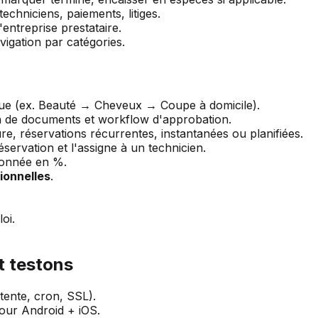
echniciens, paiements, litiges.
ntreprise prestataire.
igation par catégories.
ue (ex. Beauté → Cheveux → Coupe à domicile).
n de documents et workflow d'approbation.
e, réservations récurrentes, instantanées ou planifiées.
éservation et l'assigne à un technicien.
onnée en %.
ionnelles
.
oi.
t testons
tente, cron, SSL).
our Android + iOS.