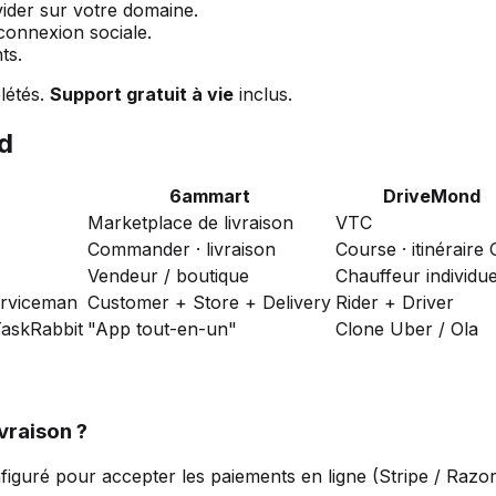
der sur votre domaine.
onnexion sociale.
ts.
létés.
Support gratuit à vie
inclus.
d
6ammart
DriveMond
Marketplace de livraison
VTC
Commander · livraison
Course · itinéraire
Vendeur / boutique
Chauffeur individue
erviceman
Customer + Store + Delivery
Rider + Driver
askRabbit
"App tout-en-un"
Clone Uber / Ola
vraison ?
figuré pour accepter les paiements en ligne (Stripe / Razor