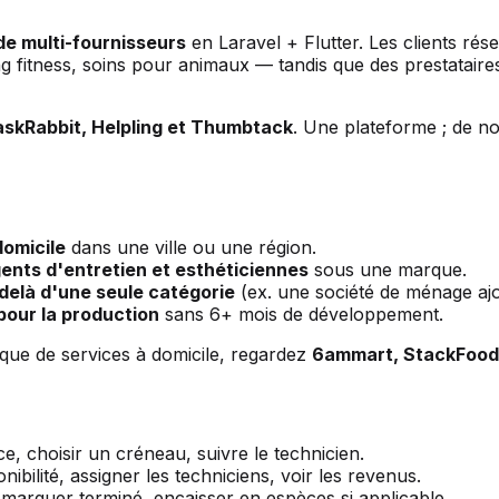
e multi-fournisseurs
en Laravel + Flutter. Les clients ré
ing fitness, soins pour animaux — tandis que des prestataire
skRabbit, Helpling et Thumbtack
. Une plateforme ; de no
domicile
dans une ville ou une région.
gents d'entretien et esthéticiennes
sous une marque.
delà d'une seule catégorie
(ex. une société de ménage ajo
our la production
sans 6+ mois de développement.
 que de services à domicile, regardez
6ammart, StackFoo
, choisir un créneau, suivre le technicien.
ibilité, assigner les techniciens, voir les revenus.
 marquer terminé, encaisser en espèces si applicable.