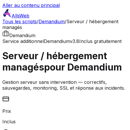
Aller au contenu principal
AllsWeb
Tous les scripts
/
Demandium
/
Serveur / hébergement
managés
Demandium
Service additionnel
Demandium
v3.8
Inclus gratuitement
Serveur / hébergement
managés
pour Demandium
Gestion serveur sans intervention — correctifs,
sauvegardes, monitoring, SSL et réponse aux incidents.
Prix
Inclus