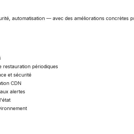
urité, automatisation — avec des améliorations concrètes p
i
e restauration périodiques
ce et sécurité
ation CDN
aux alertes
'état
nvironnement