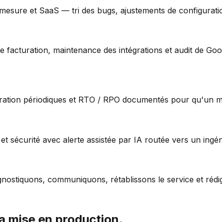
ur mesure et SaaS — tri des bugs, ajustements de configurati
 facturation, maintenance des intégrations et audit de Go
auration périodiques et RTO / RPO documentés pour qu'un 
et sécurité avec alerte assistée par IA routée vers un ingéni
agnostiquons, communiquons, rétablissons le service et réd
a mise en production.