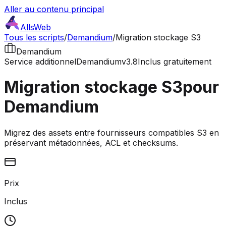
Aller au contenu principal
AllsWeb
Tous les scripts
/
Demandium
/
Migration stockage S3
Demandium
Service additionnel
Demandium
v3.8
Inclus gratuitement
Migration stockage S3
pour
Demandium
Migrez des assets entre fournisseurs compatibles S3 en
préservant métadonnées, ACL et checksums.
Prix
Inclus