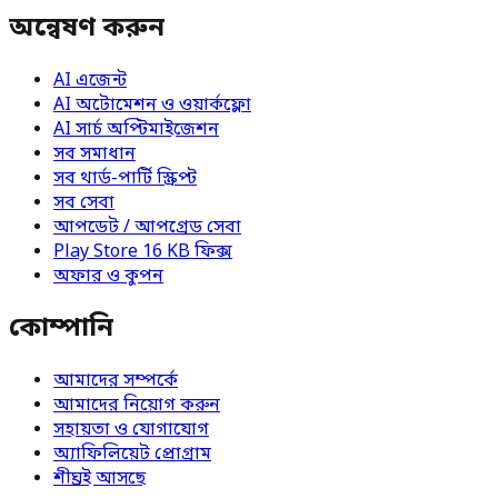
অন্বেষণ করুন
AI এজেন্ট
AI অটোমেশন ও ওয়ার্কফ্লো
AI সার্চ অপ্টিমাইজেশন
সব সমাধান
সব থার্ড-পার্টি স্ক্রিপ্ট
সব সেবা
আপডেট / আপগ্রেড সেবা
Play Store 16 KB ফিক্স
অফার ও কুপন
কোম্পানি
আমাদের সম্পর্কে
আমাদের নিয়োগ করুন
সহায়তা ও যোগাযোগ
অ্যাফিলিয়েট প্রোগ্রাম
শীঘ্রই আসছে