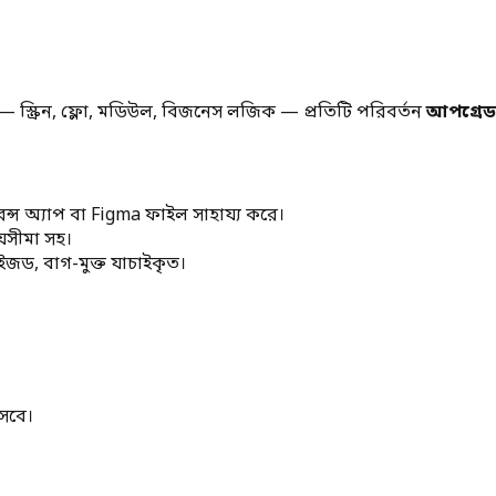
ন — স্ক্রিন, ফ্লো, মডিউল, বিজনেস লজিক — প্রতিটি পরিবর্তন
আপগ্রেড-
েন্স অ্যাপ বা Figma ফাইল সাহায্য করে।
ময়সীমা সহ।
াইজড, বাগ-মুক্ত যাচাইকৃত।
সেবে।