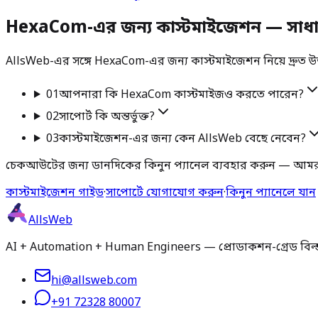
HexaCom-এর জন্য কাস্টমাইজেশন — সাধারণ
AllsWeb-এর সঙ্গে HexaCom-এর জন্য কাস্টমাইজেশন নিয়ে দ্রুত উত্ত
01
আপনারা কি HexaCom কাস্টমাইজও করতে পারেন?
02
সাপোর্ট কি অন্তর্ভুক্ত?
03
কাস্টমাইজেশন-এর জন্য কেন AllsWeb বেছে নেবেন?
চেকআউটের জন্য ডানদিকের কিনুন প্যানেল ব্যবহার করুন — আমর
কাস্টমাইজেশন গাইড
·
সাপোর্টে যোগাযোগ করুন
·
কিনুন প্যানেলে যান
AllsWeb
AI + Automation + Human Engineers — প্রোডাকশন-গ্রেড বিল্ড ১
hi@allsweb.com
+91 72328 80007