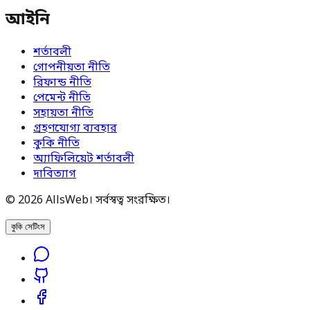
আইনি
শর্তাবলী
গোপনীয়তা নীতি
রিফান্ড নীতি
পেমেন্ট নীতি
সহায়তা নীতি
গ্রহণযোগ্য ব্যবহার
কুকি নীতি
অ্যাফিলিয়েট শর্তাবলী
দাবিত্যাগ
© 2026 AllsWeb। সর্বস্বত্ব সংরক্ষিত।
কুকি সেটিংস