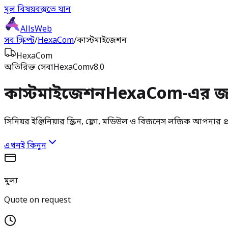
মূল বিষয়বস্তুতে যান
AllsWeb
সব স্ক্রিপ্ট
/
HexaCom
/
কাস্টমাইজেশন
HexaCom
অতিরিক্ত সেবা
HexaCom
v8.0
কাস্টমাইজেশন
HexaCom-এর জন
সিনিয়র ইঞ্জিনিয়ার স্ক্রিন, ফ্লো, মডিউল ও বিজনেস লজিক আপনার প
এখনই কিনুন
মূল্য
Quote on request