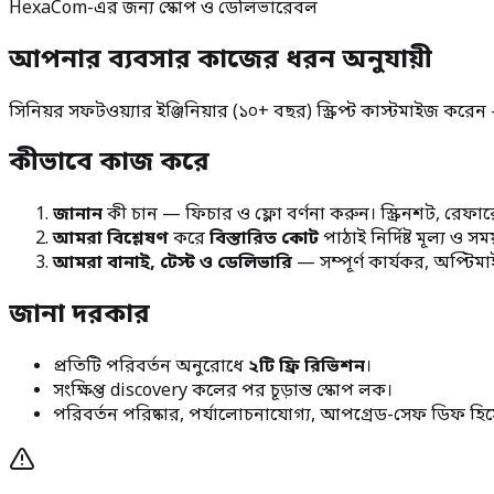
HexaCom-এর জন্য স্কোপ ও ডেলিভারেবল
আপনার ব্যবসার কাজের ধরন অনুযায়ী
সিনিয়র সফটওয়্যার ইঞ্জিনিয়ার (১০+ বছর) স্ক্রিপ্ট কাস্টমাইজ করে
কীভাবে কাজ করে
জানান
কী চান — ফিচার ও ফ্লো বর্ণনা করুন। স্ক্রিনশট, রেফার
আমরা বিশ্লেষণ
করে
বিস্তারিত কোট
পাঠাই নির্দিষ্ট মূল্য ও স
আমরা বানাই, টেস্ট ও ডেলিভারি
— সম্পূর্ণ কার্যকর, অপ্টিম
জানা দরকার
প্রতিটি পরিবর্তন অনুরোধে
২টি ফ্রি রিভিশন
।
সংক্ষিপ্ত discovery কলের পর চূড়ান্ত স্কোপ লক।
পরিবর্তন পরিষ্কার, পর্যালোচনাযোগ্য, আপগ্রেড-সেফ ডিফ হি