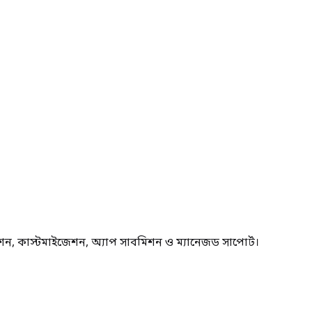
ন, কাস্টমাইজেশন, অ্যাপ সাবমিশন ও ম্যানেজড সাপোর্ট।