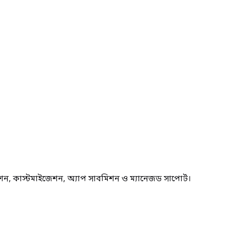
ন, কাস্টমাইজেশন, অ্যাপ সাবমিশন ও ম্যানেজড সাপোর্ট।