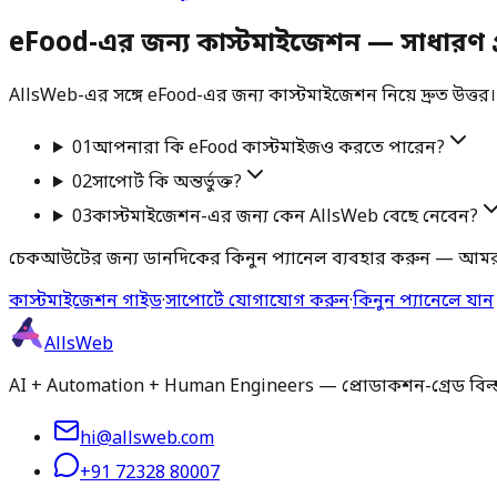
eFood-এর জন্য কাস্টমাইজেশন — সাধারণ প্
AllsWeb-এর সঙ্গে eFood-এর জন্য কাস্টমাইজেশন নিয়ে দ্রুত উত্তর। 
01
আপনারা কি eFood কাস্টমাইজও করতে পারেন?
02
সাপোর্ট কি অন্তর্ভুক্ত?
03
কাস্টমাইজেশন-এর জন্য কেন AllsWeb বেছে নেবেন?
চেকআউটের জন্য ডানদিকের কিনুন প্যানেল ব্যবহার করুন — আমর
কাস্টমাইজেশন গাইড
·
সাপোর্টে যোগাযোগ করুন
·
কিনুন প্যানেলে যান
AllsWeb
AI + Automation + Human Engineers — প্রোডাকশন-গ্রেড বিল্ড ১
hi@allsweb.com
+91 72328 80007