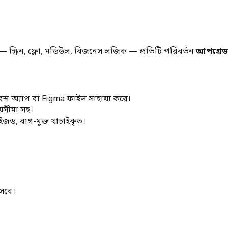
ন — স্ক্রিন, ফ্লো, মডিউল, বিজনেস লজিক — প্রতিটি পরিবর্তন
আপগ্রেড-
েন্স অ্যাপ বা Figma ফাইল সাহায্য করে।
ময়সীমা সহ।
াইজড, বাগ-মুক্ত যাচাইকৃত।
সেবে।