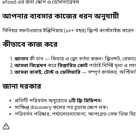
eFood-এর জন্য স্কোপ ও ডেলিভারেবল
আপনার ব্যবসার কাজের ধরন অনুযায়ী
সিনিয়র সফটওয়্যার ইঞ্জিনিয়ার (১০+ বছর) স্ক্রিপ্ট কাস্টমাইজ করে
কীভাবে কাজ করে
জানান
কী চান — ফিচার ও ফ্লো বর্ণনা করুন। স্ক্রিনশট, রেফার
আমরা বিশ্লেষণ
করে
বিস্তারিত কোট
পাঠাই নির্দিষ্ট মূল্য ও স
আমরা বানাই, টেস্ট ও ডেলিভারি
— সম্পূর্ণ কার্যকর, অপ্টিম
জানা দরকার
প্রতিটি পরিবর্তন অনুরোধে
২টি ফ্রি রিভিশন
।
সংক্ষিপ্ত discovery কলের পর চূড়ান্ত স্কোপ লক।
পরিবর্তন পরিষ্কার, পর্যালোচনাযোগ্য, আপগ্রেড-সেফ ডিফ হি