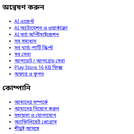
অন্বেষণ করুন
AI এজেন্ট
AI অটোমেশন ও ওয়ার্কফ্লো
AI সার্চ অপ্টিমাইজেশন
সব সমাধান
সব থার্ড-পার্টি স্ক্রিপ্ট
সব সেবা
আপডেট / আপগ্রেড সেবা
Play Store 16 KB ফিক্স
অফার ও কুপন
কোম্পানি
আমাদের সম্পর্কে
আমাদের নিয়োগ করুন
সহায়তা ও যোগাযোগ
অ্যাফিলিয়েট প্রোগ্রাম
শীঘ্রই আসছে