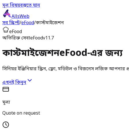
মূল বিষয়বস্তুতে যান
AllsWeb
সব স্ক্রিপ্ট
/
eFood
/
কাস্টমাইজেশন
eFood
অতিরিক্ত সেবা
eFood
v11.7
কাস্টমাইজেশন
eFood-এর জন্য
সিনিয়র ইঞ্জিনিয়ার স্ক্রিন, ফ্লো, মডিউল ও বিজনেস লজিক আপনার প
এখনই কিনুন
মূল্য
Quote on request