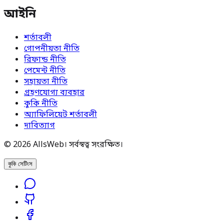
আইনি
শর্তাবলী
গোপনীয়তা নীতি
রিফান্ড নীতি
পেমেন্ট নীতি
সহায়তা নীতি
গ্রহণযোগ্য ব্যবহার
কুকি নীতি
অ্যাফিলিয়েট শর্তাবলী
দাবিত্যাগ
© 2026 AllsWeb। সর্বস্বত্ব সংরক্ষিত।
কুকি সেটিংস