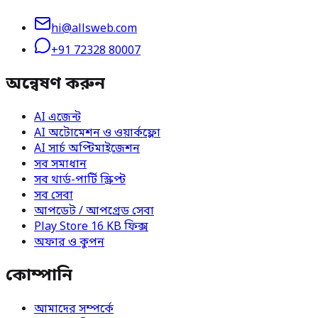
hi@allsweb.com
+91 72328 80007
অন্বেষণ করুন
AI এজেন্ট
AI অটোমেশন ও ওয়ার্কফ্লো
AI সার্চ অপ্টিমাইজেশন
সব সমাধান
সব থার্ড-পার্টি স্ক্রিপ্ট
সব সেবা
আপডেট / আপগ্রেড সেবা
Play Store 16 KB ফিক্স
অফার ও কুপন
কোম্পানি
আমাদের সম্পর্কে