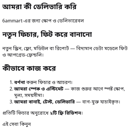
আমরা কী ডেলিভারি করি
6ammart-এর জন্য স্কোপ ও ডেলিভারেবল
নতুন ফিচার, ফিট করে বানানো
নতুন স্ক্রিন, ফ্লো, মডিউল বা রিপোর্ট — বিদ্যমান ডেটা মডেলে ফিট
ও আপগ্রেড-ফ্রেন্ডলি।
কীভাবে কাজ করে
বর্ণনা
করুন ফিচার ও আচরণ।
আমরা স্পেক ও এস্টিমেট
— কাজ শুরুর আগে স্পষ্ট স্কোপ,
মূল্য, সময়সীমা।
আমরা বানাই, টেস্ট, ডেলিভারি
— বাগ-মুক্ত যাচাইকৃত।
প্রতিটি ফিচার অনুরোধে
২টি ফ্রি রিভিশন
।
এই সেবা কিনুন