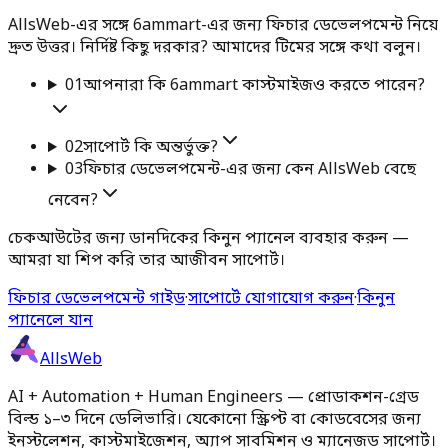
AllsWeb-এর সঙ্গে 6ammart-এর জন্য ফিচার ডেভেলপমেন্ট নিয়ে
দ্রুত উত্তর। নির্দিষ্ট কিছু দরকার? আমাদের টিমের সঙ্গে কথা বলুন।
01
আপনারা কি 6ammart কাস্টমাইজও করতে পারেন?
02
সাপোর্ট কি অন্তর্ভুক্ত?
03
ফিচার ডেভেলপমেন্ট-এর জন্য কেন AllsWeb বেছে
নেবেন?
চেকআউটের জন্য ডানদিকের কিনুন প্যানেল ব্যবহার করুন —
আমরা যা শিপ করি তার আজীবন সাপোর্ট।
ফিচার ডেভেলপমেন্ট গাইড
·
সাপোর্টে যোগাযোগ করুন
·
কিনুন
প্যানেলে যান
AllsWeb
AI + Automation + Human Engineers — প্রোডাকশন-গ্রেড
বিল্ড ১–৩ দিনে ডেলিভারি। যেকোনো স্ক্রিপ্ট বা কোডবেসের জন্য
ইনস্টলেশন, কাস্টমাইজেশন, অ্যাপ সাবমিশন ও ম্যানেজড সাপোর্ট।