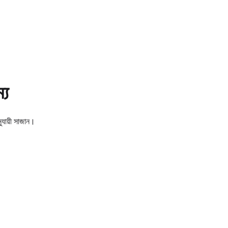
য
ুযায়ী সাজান।