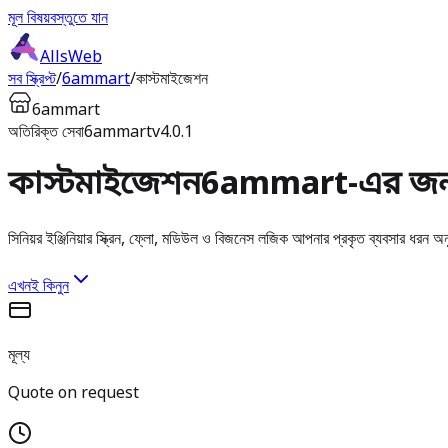
মূল বিষয়বস্তুতে যান
AllsWeb
সব স্ক্রিপ্ট
/
6ammart
/
কাস্টমাইজেশন
6ammart
অতিরিক্ত সেবা
6ammart
v4.0.1
কাস্টমাইজেশন
6ammart-এর জন্
সিনিয়র ইঞ্জিনিয়ার স্ক্রিন, ফ্লো, মডিউল ও বিজনেস লজিক আপনার প্রকৃত ব্যবসার ধরন অন
এখনই কিনুন
মূল্য
Quote on request