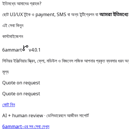
ইতিমধ্যে আমাদের গ্রাহক?
ছোট UI/UX টুইক ও payment, SMS বা অন্য ইন্টিগ্রেশন যা
আমরা ইতিমধ্যে
এই সেবা কিনুন
কাস্টমাইজেশন
6ammart
v4.0.1
সিনিয়র ইঞ্জিনিয়ার স্ক্রিন, ফ্লো, মডিউল ও বিজনেস লজিক আপনার প্রকৃত ব্যবসার ধরন অন
মূল্য
Quote on request
Quote on request
কোট নিন
AI + human review · ডেলিভারেবলে আজীবন সাপোর্ট
6ammart-এর সব সেবা দেখুন