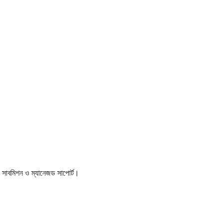
াবমিশন ও ম্যানেজড সাপোর্ট।