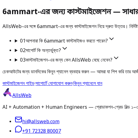
6ammart-এর জন্য কাস্টমাইজেশন — সাধারণ 
AllsWeb-এর সঙ্গে 6ammart-এর জন্য কাস্টমাইজেশন নিয়ে দ্রুত উত্তর। নির্দিষ্ট 
01
আপনারা কি 6ammart কাস্টমাইজও করতে পারেন?
02
সাপোর্ট কি অন্তর্ভুক্ত?
03
কাস্টমাইজেশন-এর জন্য কেন AllsWeb বেছে নেবেন?
চেকআউটের জন্য ডানদিকের কিনুন প্যানেল ব্যবহার করুন — আমরা যা শিপ করি তার আজ
কাস্টমাইজেশন গাইড
·
সাপোর্টে যোগাযোগ করুন
·
কিনুন প্যানেলে যান
AllsWeb
AI + Automation + Human Engineers — প্রোডাকশন-গ্রেড বিল্ড ১–৩ দিনে ডেলি
hi@allsweb.com
+91 72328 80007