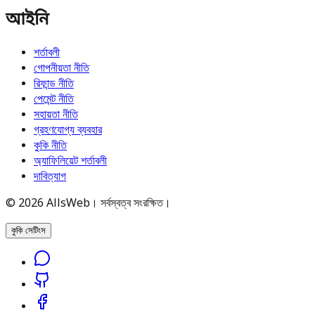
আইনি
শর্তাবলী
গোপনীয়তা নীতি
রিফান্ড নীতি
পেমেন্ট নীতি
সহায়তা নীতি
গ্রহণযোগ্য ব্যবহার
কুকি নীতি
অ্যাফিলিয়েট শর্তাবলী
দাবিত্যাগ
© 2026 AllsWeb। সর্বস্বত্ব সংরক্ষিত।
কুকি সেটিংস