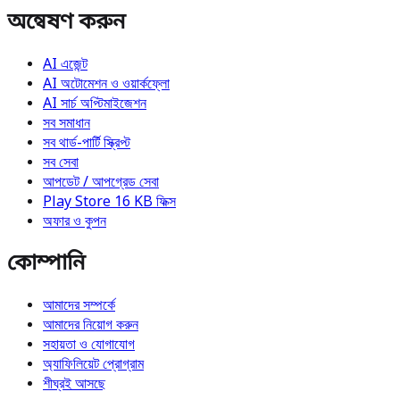
অন্বেষণ করুন
AI এজেন্ট
AI অটোমেশন ও ওয়ার্কফ্লো
AI সার্চ অপ্টিমাইজেশন
সব সমাধান
সব থার্ড-পার্টি স্ক্রিপ্ট
সব সেবা
আপডেট / আপগ্রেড সেবা
Play Store 16 KB ফিক্স
অফার ও কুপন
কোম্পানি
আমাদের সম্পর্কে
আমাদের নিয়োগ করুন
সহায়তা ও যোগাযোগ
অ্যাফিলিয়েট প্রোগ্রাম
শীঘ্রই আসছে