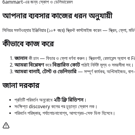
6ammart-এর জন্য স্কোপ ও ডেলিভারেবল
আপনার ব্যবসার কাজের ধরন অনুযায়ী
সিনিয়র সফটওয়্যার ইঞ্জিনিয়ার (১০+ বছর) স্ক্রিপ্ট কাস্টমাইজ করেন — স্ক্রিন, ফ্লো,
কীভাবে কাজ করে
জানান
কী চান — ফিচার ও ফ্লো বর্ণনা করুন। স্ক্রিনশট, রেফারেন্স অ্যাপ ব
আমরা বিশ্লেষণ
করে
বিস্তারিত কোট
পাঠাই নির্দিষ্ট মূল্য ও সময়সীমা সহ।
আমরা বানাই, টেস্ট ও ডেলিভারি
— সম্পূর্ণ কার্যকর, অপ্টিমাইজড, বাগ
জানা দরকার
প্রতিটি পরিবর্তন অনুরোধে
২টি ফ্রি রিভিশন
।
সংক্ষিপ্ত discovery কলের পর চূড়ান্ত স্কোপ লক।
পরিবর্তন পরিষ্কার, পর্যালোচনাযোগ্য, আপগ্রেড-সেফ ডিফ হিসেবে।