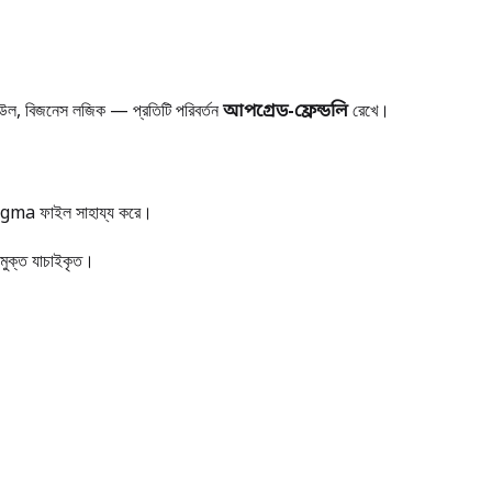
 মডিউল, বিজনেস লজিক — প্রতিটি পরিবর্তন
আপগ্রেড-ফ্রেন্ডলি
রেখে।
া Figma ফাইল সাহায্য করে।
-মুক্ত যাচাইকৃত।