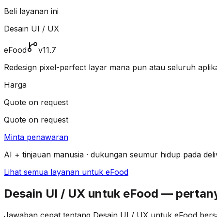
Beli layanan ini
Desain UI / UX
eFood
v11.7
Redesign pixel-perfect layar mana pun atau seluruh aplika
Harga
Quote on request
Quote on request
Minta penawaran
AI + tinjauan manusia · dukungan seumur hidup pada deli
Lihat semua layanan untuk eFood
Desain UI / UX untuk eFood — perta
Jawaban cepat tentang Desain UI / UX untuk eFood bersa