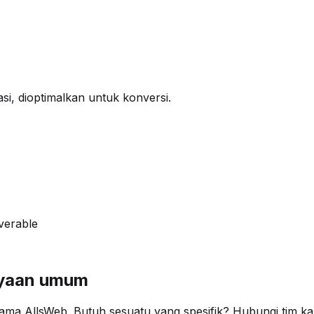
si, dioptimalkan untuk konversi.
verable
nyaan umum
ma AllsWeb. Butuh sesuatu yang spesifik? Hubungi tim ka