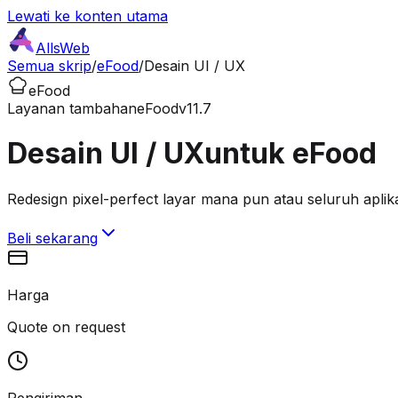
Lewati ke konten utama
AllsWeb
Semua skrip
/
eFood
/
Desain UI / UX
eFood
Layanan tambahan
eFood
v11.7
Desain UI / UX
untuk eFood
Redesign pixel-perfect layar mana pun atau seluruh aplika
Beli sekarang
Harga
Quote on request
Pengiriman