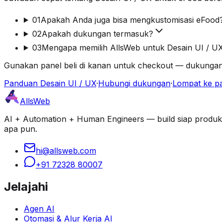
01
Apakah Anda juga bisa mengkustomisasi eFood
02
Apakah dukungan termasuk?
03
Mengapa memilih AllsWeb untuk Desain UI / U
Gunakan panel beli di kanan untuk checkout — dukungan
Panduan Desain UI / UX
·
Hubungi dukungan
·
Lompat ke pa
AllsWeb
AI + Automation + Human Engineers — build siap produksi d
apa pun.
hi@allsweb.com
+91 72328 80007
Jelajahi
Agen AI
Otomasi & Alur Kerja AI