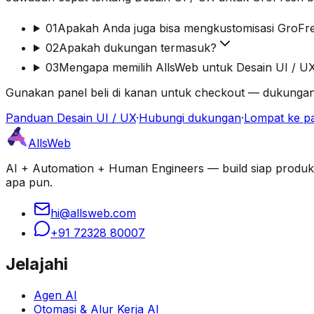
01
Apakah Anda juga bisa mengkustomisasi GroFr
02
Apakah dukungan termasuk?
03
Mengapa memilih AllsWeb untuk Desain UI / U
Gunakan panel beli di kanan untuk checkout — dukungan
Panduan Desain UI / UX
·
Hubungi dukungan
·
Lompat ke pa
AllsWeb
AI + Automation + Human Engineers — build siap produksi d
apa pun.
hi@allsweb.com
+91 72328 80007
Jelajahi
Agen AI
Otomasi & Alur Kerja AI