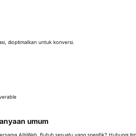
si, dioptimalkan untuk konversi.
verable
rtanyaan umum
rsama AllsWeb. Butuh sesuatu yang spesifik? Hubungi tim