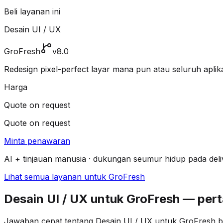
Beli layanan ini
Desain UI / UX
GroFresh
v8.0
Redesign pixel-perfect layar mana pun atau seluruh aplika
Harga
Quote on request
Quote on request
Minta penawaran
AI + tinjauan manusia · dukungan seumur hidup pada deli
Lihat semua layanan untuk GroFresh
Desain UI / UX untuk GroFresh — pe
Jawaban cepat tentang Desain UI / UX untuk GroFresh be