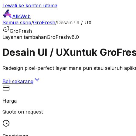
Lewati ke konten utama
AllsWeb
Semua skrip
/
GroFresh
/
Desain UI / UX
GroFresh
Layanan tambahan
GroFresh
v8.0
Desain UI / UX
untuk GroFre
Redesign pixel-perfect layar mana pun atau seluruh aplika
Beli sekarang
Harga
Quote on request
Pengiriman