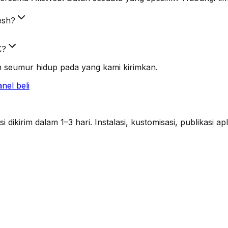
esh?
X?
 seumur hidup pada yang kami kirimkan.
nel beli
ikirim dalam 1–3 hari. Instalasi, kustomisasi, publikasi a