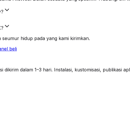
y?
X?
 seumur hidup pada yang kami kirimkan.
nel beli
ikirim dalam 1–3 hari. Instalasi, kustomisasi, publikasi a