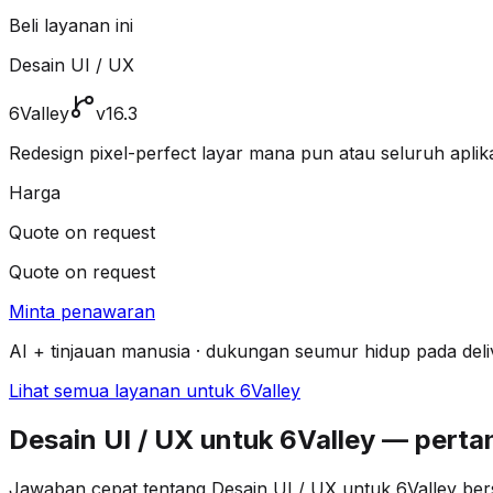
Beli layanan ini
Desain UI / UX
6Valley
v16.3
Redesign pixel-perfect layar mana pun atau seluruh aplika
Harga
Quote on request
Quote on request
Minta penawaran
AI + tinjauan manusia · dukungan seumur hidup pada deli
Lihat semua layanan untuk 6Valley
Desain UI / UX untuk 6Valley — per
Jawaban cepat tentang Desain UI / UX untuk 6Valley ber