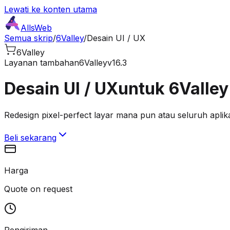
Lewati ke konten utama
AllsWeb
Semua skrip
/
6Valley
/
Desain UI / UX
6Valley
Layanan tambahan
6Valley
v16.3
Desain UI / UX
untuk 6Valley
Redesign pixel-perfect layar mana pun atau seluruh aplika
Beli sekarang
Harga
Quote on request
Pengiriman