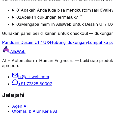
01
Apakah Anda juga bisa mengkustomisasi 6Valle
02
Apakah dukungan termasuk?
03
Mengapa memilih AllsWeb untuk Desain UI / U
Gunakan panel beli di kanan untuk checkout — dukungan
Panduan Desain UI / UX
·
Hubungi dukungan
·
Lompat ke pa
AllsWeb
AI + Automation + Human Engineers — build siap produksi d
apa pun.
hi@allsweb.com
+91 72328 80007
Jelajahi
Agen AI
Otomasi & Alur Kerja AI