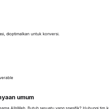
si, dioptimalkan untuk konversi.
verable
tanyaan umum
sama AllsWeb. Butuh sesuatu yang spesifik? Hubungi tim k