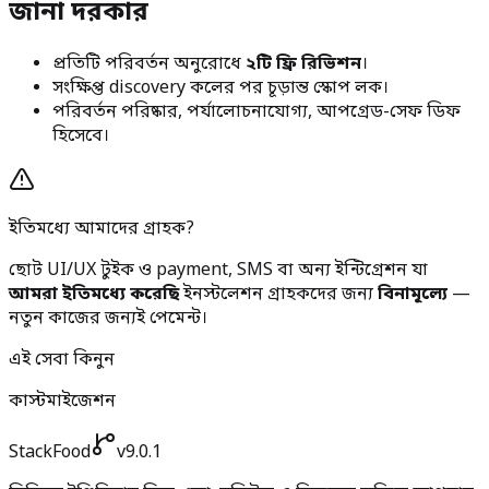
জানা দরকার
প্রতিটি পরিবর্তন অনুরোধে
২টি ফ্রি রিভিশন
।
সংক্ষিপ্ত discovery কলের পর চূড়ান্ত স্কোপ লক।
পরিবর্তন পরিষ্কার, পর্যালোচনাযোগ্য, আপগ্রেড-সেফ ডিফ
হিসেবে।
ইতিমধ্যে আমাদের গ্রাহক?
ছোট UI/UX টুইক ও payment, SMS বা অন্য ইন্টিগ্রেশন যা
আমরা ইতিমধ্যে করেছি
ইনস্টলেশন গ্রাহকদের জন্য
বিনামূল্যে
—
নতুন কাজের জন্যই পেমেন্ট।
এই সেবা কিনুন
কাস্টমাইজেশন
StackFood
v9.0.1