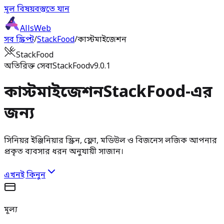
মূল বিষয়বস্তুতে যান
AllsWeb
সব স্ক্রিপ্ট
/
StackFood
/
কাস্টমাইজেশন
StackFood
অতিরিক্ত সেবা
StackFood
v9.0.1
কাস্টমাইজেশন
StackFood-এর
জন্য
সিনিয়র ইঞ্জিনিয়ার স্ক্রিন, ফ্লো, মডিউল ও বিজনেস লজিক আপনার
প্রকৃত ব্যবসার ধরন অনুযায়ী সাজান।
এখনই কিনুন
মূল্য