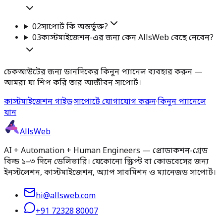
02
সাপোর্ট কি অন্তর্ভুক্ত?
03
কাস্টমাইজেশন-এর জন্য কেন AllsWeb বেছে নেবেন?
চেকআউটের জন্য ডানদিকের কিনুন প্যানেল ব্যবহার করুন —
আমরা যা শিপ করি তার আজীবন সাপোর্ট।
কাস্টমাইজেশন গাইড
·
সাপোর্টে যোগাযোগ করুন
·
কিনুন প্যানেলে
যান
AllsWeb
AI + Automation + Human Engineers — প্রোডাকশন-গ্রেড
বিল্ড ১–৩ দিনে ডেলিভারি। যেকোনো স্ক্রিপ্ট বা কোডবেসের জন্য
ইনস্টলেশন, কাস্টমাইজেশন, অ্যাপ সাবমিশন ও ম্যানেজড সাপোর্ট।
hi@allsweb.com
+91 72328 80007