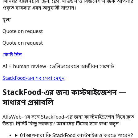
সিনিয়র ইঞ্জিনিয়ার স্ক্রিন, ফ্লো, মডিউল ও বিজনেস লজিক আপনার
প্রকৃত ব্যবসার ধরন অনুযায়ী সাজান।
মূল্য
Quote on request
Quote on request
কোট নিন
AI + human review · ডেলিভারেবলে আজীবন সাপোর্ট
StackFood-এর সব সেবা দেখুন
StackFood-এর জন্য কাস্টমাইজেশন —
সাধারণ প্রশ্নাবলি
AllsWeb-এর সঙ্গে StackFood-এর জন্য কাস্টমাইজেশন নিয়ে দ্রুত
উত্তর। নির্দিষ্ট কিছু দরকার? আমাদের টিমের সঙ্গে কথা বলুন।
01
আপনারা কি StackFood কাস্টমাইজও করতে পারেন?