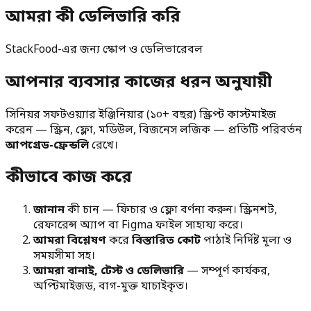
আমরা কী ডেলিভারি করি
StackFood-এর জন্য স্কোপ ও ডেলিভারেবল
আপনার ব্যবসার কাজের ধরন অনুযায়ী
সিনিয়র সফটওয়্যার ইঞ্জিনিয়ার (১০+ বছর) স্ক্রিপ্ট কাস্টমাইজ
করেন — স্ক্রিন, ফ্লো, মডিউল, বিজনেস লজিক — প্রতিটি পরিবর্তন
আপগ্রেড-ফ্রেন্ডলি
রেখে।
কীভাবে কাজ করে
জানান
কী চান — ফিচার ও ফ্লো বর্ণনা করুন। স্ক্রিনশট,
রেফারেন্স অ্যাপ বা Figma ফাইল সাহায্য করে।
আমরা বিশ্লেষণ
করে
বিস্তারিত কোট
পাঠাই নির্দিষ্ট মূল্য ও
সময়সীমা সহ।
আমরা বানাই, টেস্ট ও ডেলিভারি
— সম্পূর্ণ কার্যকর,
অপ্টিমাইজড, বাগ-মুক্ত যাচাইকৃত।