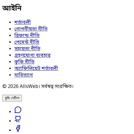
আইনি
শর্তাবলী
গোপনীয়তা নীতি
রিফান্ড নীতি
পেমেন্ট নীতি
সহায়তা নীতি
গ্রহণযোগ্য ব্যবহার
কুকি নীতি
অ্যাফিলিয়েট শর্তাবলী
দাবিত্যাগ
© 2026 AllsWeb। সর্বস্বত্ব সংরক্ষিত।
কুকি সেটিংস