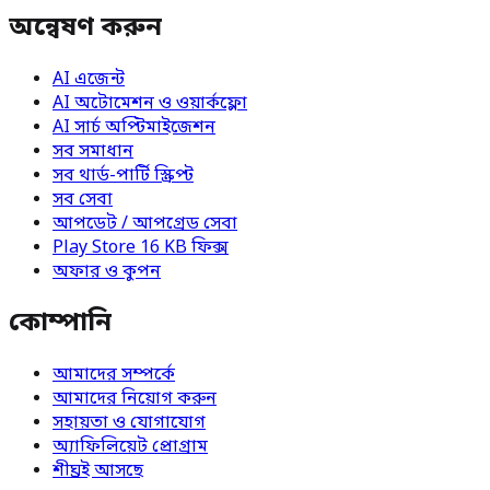
অন্বেষণ করুন
AI এজেন্ট
AI অটোমেশন ও ওয়ার্কফ্লো
AI সার্চ অপ্টিমাইজেশন
সব সমাধান
সব থার্ড-পার্টি স্ক্রিপ্ট
সব সেবা
আপডেট / আপগ্রেড সেবা
Play Store 16 KB ফিক্স
অফার ও কুপন
কোম্পানি
আমাদের সম্পর্কে
আমাদের নিয়োগ করুন
সহায়তা ও যোগাযোগ
অ্যাফিলিয়েট প্রোগ্রাম
শীঘ্রই আসছে