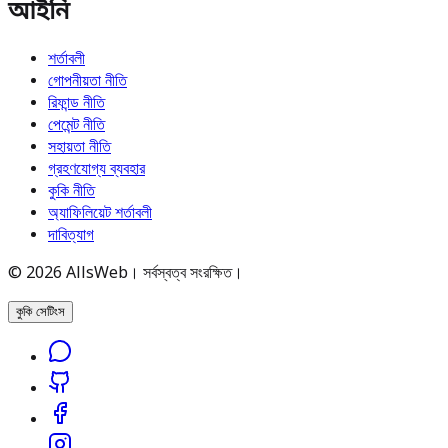
আইনি
শর্তাবলী
গোপনীয়তা নীতি
রিফান্ড নীতি
পেমেন্ট নীতি
সহায়তা নীতি
গ্রহণযোগ্য ব্যবহার
কুকি নীতি
অ্যাফিলিয়েট শর্তাবলী
দাবিত্যাগ
© 2026 AllsWeb। সর্বস্বত্ব সংরক্ষিত।
কুকি সেটিংস