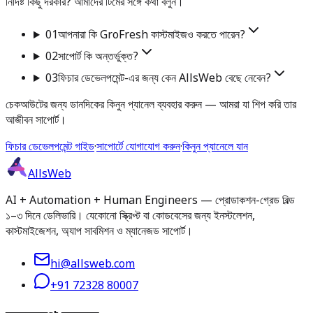
নির্দিষ্ট কিছু দরকার? আমাদের টিমের সঙ্গে কথা বলুন।
01
আপনারা কি GroFresh কাস্টমাইজও করতে পারেন?
02
সাপোর্ট কি অন্তর্ভুক্ত?
03
ফিচার ডেভেলপমেন্ট-এর জন্য কেন AllsWeb বেছে নেবেন?
চেকআউটের জন্য ডানদিকের কিনুন প্যানেল ব্যবহার করুন — আমরা যা শিপ করি তার
আজীবন সাপোর্ট।
ফিচার ডেভেলপমেন্ট গাইড
·
সাপোর্টে যোগাযোগ করুন
·
কিনুন প্যানেলে যান
AllsWeb
AI + Automation + Human Engineers — প্রোডাকশন-গ্রেড বিল্ড
১–৩ দিনে ডেলিভারি। যেকোনো স্ক্রিপ্ট বা কোডবেসের জন্য ইনস্টলেশন,
কাস্টমাইজেশন, অ্যাপ সাবমিশন ও ম্যানেজড সাপোর্ট।
hi@allsweb.com
+91 72328 80007