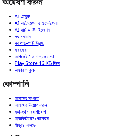
অন্বেষণ করুন
AI এজেন্ট
AI অটোমেশন ও ওয়ার্কফ্লো
AI সার্চ অপ্টিমাইজেশন
সব সমাধান
সব থার্ড-পার্টি স্ক্রিপ্ট
সব সেবা
আপডেট / আপগ্রেড সেবা
Play Store 16 KB ফিক্স
অফার ও কুপন
কোম্পানি
আমাদের সম্পর্কে
আমাদের নিয়োগ করুন
সহায়তা ও যোগাযোগ
অ্যাফিলিয়েট প্রোগ্রাম
শীঘ্রই আসছে