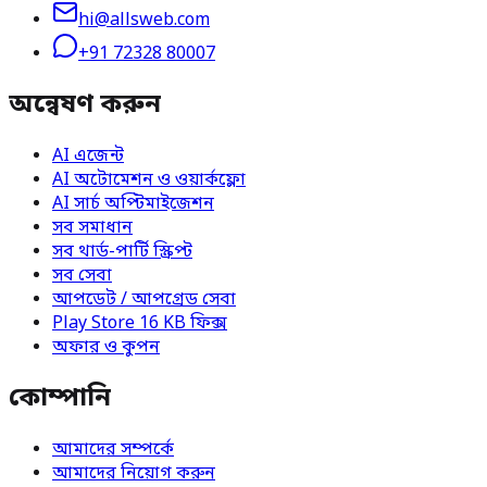
hi@allsweb.com
+91 72328 80007
অন্বেষণ করুন
AI এজেন্ট
AI অটোমেশন ও ওয়ার্কফ্লো
AI সার্চ অপ্টিমাইজেশন
সব সমাধান
সব থার্ড-পার্টি স্ক্রিপ্ট
সব সেবা
আপডেট / আপগ্রেড সেবা
Play Store 16 KB ফিক্স
অফার ও কুপন
কোম্পানি
আমাদের সম্পর্কে
আমাদের নিয়োগ করুন