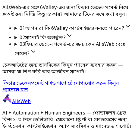
AllsWeb-এর সঙ্গে 6Valley-এর জন্য ফিচার ডেভেলপমেন্ট নিয়ে
দ্রুত উত্তর। নির্দিষ্ট কিছু দরকার? আমাদের টিমের সঙ্গে কথা বলুন।
01
আপনারা কি 6Valley কাস্টমাইজও করতে পারেন?
02
সাপোর্ট কি অন্তর্ভুক্ত?
03
ফিচার ডেভেলপমেন্ট-এর জন্য কেন AllsWeb বেছে
নেবেন?
চেকআউটের জন্য ডানদিকের কিনুন প্যানেল ব্যবহার করুন —
আমরা যা শিপ করি তার আজীবন সাপোর্ট।
ফিচার ডেভেলপমেন্ট গাইড
·
সাপোর্টে যোগাযোগ করুন
·
কিনুন
প্যানেলে যান
AllsWeb
AI + Automation + Human Engineers — প্রোডাকশন-গ্রেড
বিল্ড ১–৩ দিনে ডেলিভারি। যেকোনো স্ক্রিপ্ট বা কোডবেসের জন্য
ইনস্টলেশন, কাস্টমাইজেশন, অ্যাপ সাবমিশন ও ম্যানেজড সাপোর্ট।