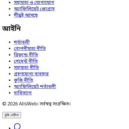
সহায়তা ও যোগাযোগ
অ্যাফিলিয়েট প্রোগ্রাম
শীঘ্রই আসছে
আইনি
শর্তাবলী
গোপনীয়তা নীতি
রিফান্ড নীতি
পেমেন্ট নীতি
সহায়তা নীতি
গ্রহণযোগ্য ব্যবহার
কুকি নীতি
অ্যাফিলিয়েট শর্তাবলী
দাবিত্যাগ
© 2026 AllsWeb। সর্বস্বত্ব সংরক্ষিত।
কুকি সেটিংস