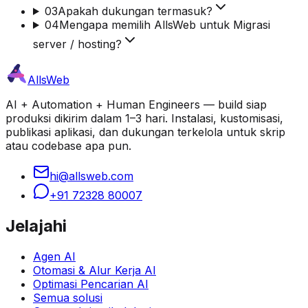
03
Apakah dukungan termasuk?
04
Mengapa memilih AllsWeb untuk Migrasi
server / hosting?
AllsWeb
AI + Automation + Human Engineers — build siap
produksi dikirim dalam 1–3 hari. Instalasi, kustomisasi,
publikasi aplikasi, dan dukungan terkelola untuk skrip
atau codebase apa pun.
hi@allsweb.com
+91 72328 80007
Jelajahi
Agen AI
Otomasi & Alur Kerja AI
Optimasi Pencarian AI
Semua solusi