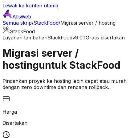
Lewati ke konten utama
AllsWeb
Semua skrip
/
StackFood
/
Migrasi server / hosting
StackFood
Layanan tambahan
StackFood
v9.0.1
Gratis disertakan
Migrasi server /
hosting
untuk StackFood
Pindahkan proyek ke hosting lebih cepat atau murah
dengan zero downtime dan rencana rollback.
Harga
Disertakan