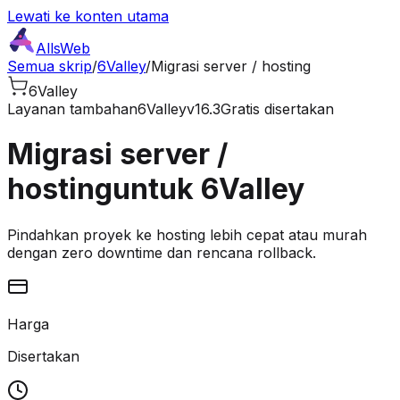
Lewati ke konten utama
AllsWeb
Semua skrip
/
6Valley
/
Migrasi server / hosting
6Valley
Layanan tambahan
6Valley
v16.3
Gratis disertakan
Migrasi server /
hosting
untuk 6Valley
Pindahkan proyek ke hosting lebih cepat atau murah
dengan zero downtime dan rencana rollback.
Harga
Disertakan