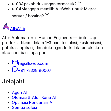
03
Apakah dukungan termasuk?
04
Mengapa memilih AllsWeb untuk Migrasi
server / hosting?
AllsWeb
AI + Automation + Human Engineers — build siap
produksi dikirim dalam 1–3 hari. Instalasi, kustomisasi,
publikasi aplikasi, dan dukungan terkelola untuk skrip
atau codebase apa pun.
hi@allsweb.com
+91 72328 80007
Jelajahi
Agen AI
Otomasi & Alur Kerja AI
Optimasi Pencarian AI
Semua solusi