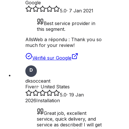
Google
5.0
·
7 Jan 2021
Best service provider in
this segment.
AllsWeb a répondu :
Thank you so
much for your review!
Vérifié sur Google
dksocceant
Fiverr
·
United States
5.0
·
19 Jan
2026
Installation
Great job, excellent
service, quick delivery, and
service as described! I will get