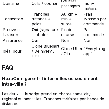
Courses
Domaine
Colis / courier
multi-
passagers
métiers
Tranches
Au km +
Frais
Tarification
distance +
min +
livraison par
poids
surge
commande
Preuve de
Oui
(signature
Fin de
Par
livraison
+ photo)
course
commande
Assurance
Oui
Non
Non
Clone Bluedart
Clone Uber
"Everything
Idéal pour
/ Delhivery /
/ Ola
app"
DHL
FAQ
HexaCom gère-t-il inter-villes ou seulement
intra-ville ?
Les deux — le script prend en charge same-city,
régional et inter-villes. Tranches tarifaires par bande de
distance.