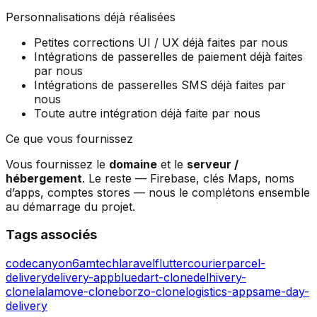
Personnalisations déjà réalisées
Petites corrections UI / UX déjà faites par nous
Intégrations de passerelles de paiement déjà faites
par nous
Intégrations de passerelles SMS déjà faites par
nous
Toute autre intégration déjà faite par nous
Ce que vous fournissez
Vous fournissez le
domaine
et le
serveur /
hébergement
. Le reste — Firebase, clés Maps, noms
d’apps, comptes stores — nous le complétons ensemble
au démarrage du projet.
Tags associés
codecanyon
6amtech
laravel
flutter
courier
parcel-
delivery
delivery-app
bluedart-clone
delhivery-
clone
lalamove-clone
borzo-clone
logistics-app
same-day-
delivery