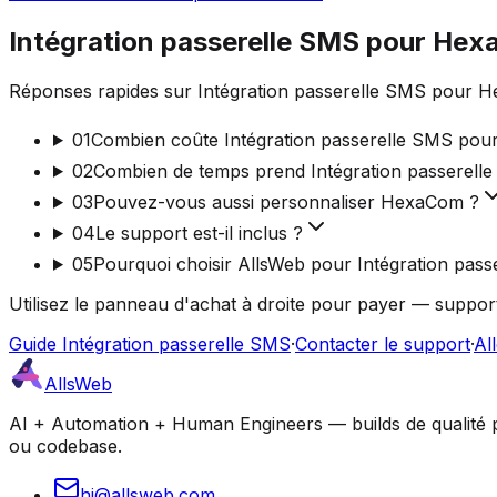
Intégration passerelle SMS pour He
Réponses rapides sur Intégration passerelle SMS pour He
01
Combien coûte Intégration passerelle SMS po
02
Combien de temps prend Intégration passerell
03
Pouvez-vous aussi personnaliser HexaCom ?
04
Le support est-il inclus ?
05
Pourquoi choisir AllsWeb pour Intégration pass
Utilisez le panneau d'achat à droite pour payer — support
Guide Intégration passerelle SMS
·
Contacter le support
·
Al
AllsWeb
AI + Automation + Human Engineers — builds de qualité pro
ou codebase.
hi@allsweb.com