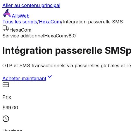
Aller au contenu principal
AllsWeb
Tous les scripts
/
HexaCom
/
Intégration passerelle SMS
HexaCom
Service additionnel
HexaCom
v8.0
Intégration passerelle SMS
OTP et SMS transactionnels via passerelles globales et r
Acheter maintenant
Prix
$39.00
Livraison