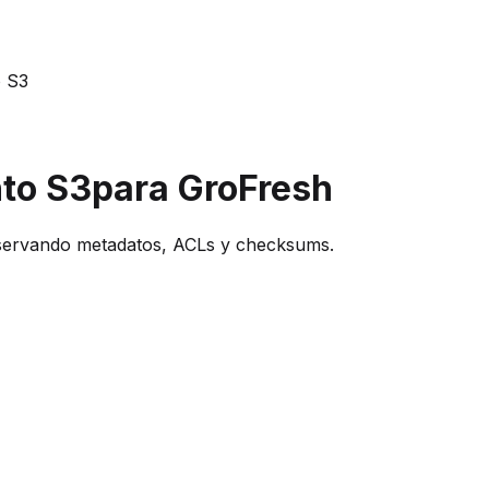
o S3
to S3
para GroFresh
eservando metadatos, ACLs y checksums.