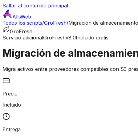
Saltar al contenido principal
AllsWeb
Todos los scripts
/
GroFresh
/
Migración de almacenamient
GroFresh
Servicio adicional
GroFresh
v8.0
Incluido gratis
Migración de almacenamien
Migra activos entre proveedores compatibles con S3 pr
Precio
Incluido
Entrega