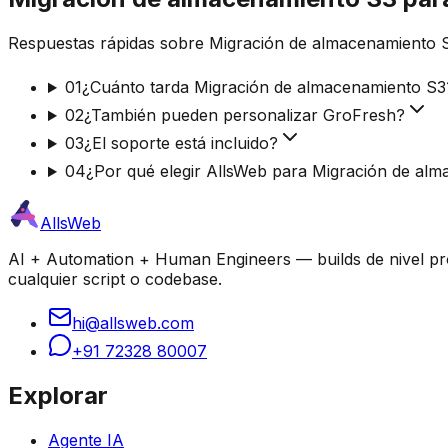
Respuestas rápidas sobre Migración de almacenamiento S
01
¿Cuánto tarda Migración de almacenamiento S3
02
¿También pueden personalizar GroFresh?
03
¿El soporte está incluido?
04
¿Por qué elegir AllsWeb para Migración de al
AllsWeb
AI + Automation + Human Engineers — builds de nivel prod
cualquier script o codebase.
hi@allsweb.com
+91 72328 80007
Explorar
Agente IA