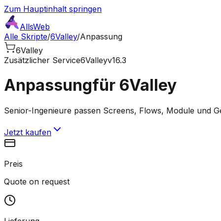
Zum Hauptinhalt springen
AllsWeb
Alle Skripte
/
6Valley
/
Anpassung
6Valley
Zusätzlicher Service
6Valley
v16.3
Anpassung
für 6Valley
Senior-Ingenieure passen Screens, Flows, Module und Ges
Jetzt kaufen
Preis
Quote on request
Lieferung