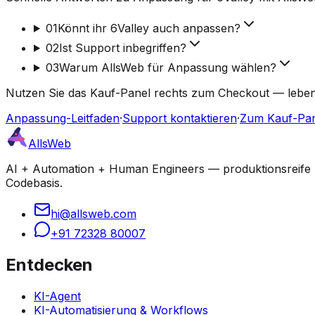
01
Könnt ihr 6Valley auch anpassen?
02
Ist Support inbegriffen?
03
Warum AllsWeb für Anpassung wählen?
Nutzen Sie das Kauf-Panel rechts zum Checkout — lebensl
Anpassung-Leitfaden
·
Support kontaktieren
·
Zum Kauf-Pan
AllsWeb
AI + Automation + Human Engineers — produktionsreife Bu
Codebasis.
hi@allsweb.com
+91 72328 80007
Entdecken
KI-Agent
KI-Automatisierung & Workflows