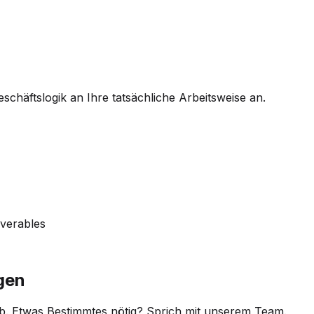
chäftslogik an Ihre tatsächliche Arbeitsweise an.
iverables
gen
b. Etwas Bestimmtes nötig? Sprich mit unserem Team.