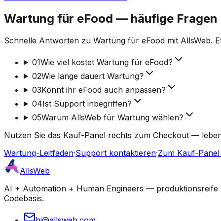
Wartung für eFood — häufige Fragen
Schnelle Antworten zu Wartung für eFood mit AllsWeb. E
01
Wie viel kostet Wartung für eFood?
02
Wie lange dauert Wartung?
03
Könnt ihr eFood auch anpassen?
04
Ist Support inbegriffen?
05
Warum AllsWeb für Wartung wählen?
Nutzen Sie das Kauf-Panel rechts zum Checkout — lebensl
Wartung-Leitfaden
·
Support kontaktieren
·
Zum Kauf-Panel 
AllsWeb
AI + Automation + Human Engineers — produktionsreife Bu
Codebasis.
hi@allsweb.com