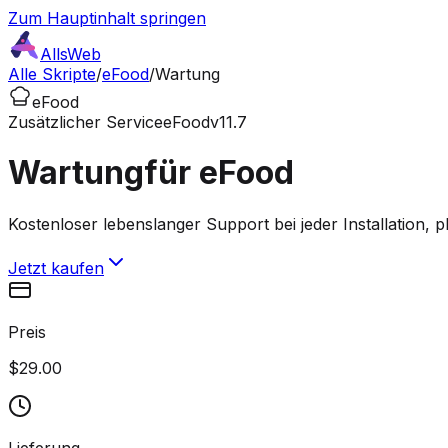
Zum Hauptinhalt springen
AllsWeb
Alle Skripte
/
eFood
/
Wartung
eFood
Zusätzlicher Service
eFood
v11.7
Wartung
für eFood
Kostenloser lebenslanger Support bei jeder Installation, pl
Jetzt kaufen
Preis
$29.00
Lieferung