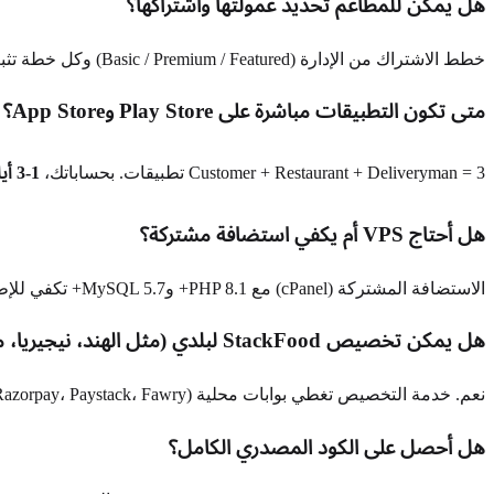
هل يمكن للمطاعم تحديد عمولتها واشتراكها؟
خطط الاشتراك من الإدارة (Basic / Premium / Featured) وكل خطة تثبت % عمولة. المطاعم تختار خطة؛ الإدارة يمكنها تجاوز لكل مطعم للشركاء الخاصين.
متى تكون التطبيقات مباشرة على Play Store وApp Store؟
Customer + Restaurant + Deliveryman = 3 تطبيقات. بحساباتك،
1-3 أيام
هل أحتاج VPS أم يكفي استضافة مشتركة؟
الاستضافة المشتركة (cPanel) مع PHP 8.1+ وMySQL 5.7+ تكفي للإطلاق. عند تجاوز ~3000 طلب شهريًا، انتقل إلى VPS لموثوقية الطوابير والإشعارات — نقدم خدمة ترحيل استضافة.
هل يمكن تخصيص StackFood لبلدي (مثل الهند، نيجيريا، مصر)؟
نعم. خدمة التخصيص تغطي بوابات محلية (Razorpay، Paystack، Fawry)، مزودي SMS (MSG91، Twilio)، لغات، قواعد ضريبية (GST، VAT) وتنسيق العملة.
هل أحصل على الكود المصدري الكامل؟