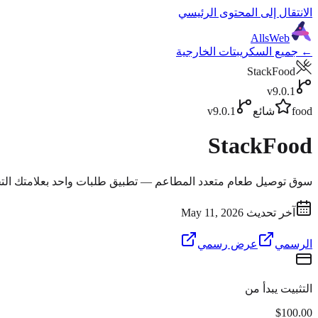
الانتقال إلى المحتوى الرئيسي
AllsWeb
← جميع السكريبتات الخارجية
StackFood
v9.0.1
food
شائع
v9.0.1
StackFood
سوق توصيل طعام متعدد المطاعم — تطبيق طلبات واحد بعلامتك التج
آخر تحديث May 11, 2026
الرسمي
عرض رسمي
التثبيت يبدأ من
$100.00