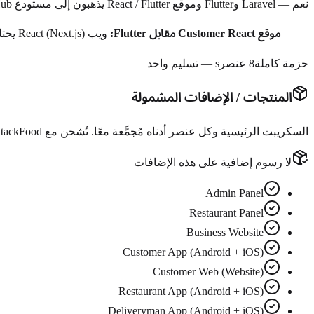
نعم — Laravel وFlutter وموقع React / Flutter يذهبون إلى مستودع GitHub خاص بحسابك.
موقع Customer React مقابل Flutter:
ويب React (Next.js) يحتاج مضيف Node.js. إن لم يدعم استضافتك Node.js، ننشر بناء Flutter web — تجربة العميل نفسها؛ وقت التشغيل يختلف.
حزمة كاملة
8 عنصرs — تسليم واحد
المنتجات / الإضافات المشمولة
السكريبت الرئيسية وكل عنصر أدناه
مُجمَّعة معًا
. تُشحن مع StackFood كحزمة واحدة — لا تُباع كبنود مدفوعة منفصلة عند الدفع.
لا رسوم إضافية على هذه الإضافات
Admin Panel
Restaurant Panel
Business Website
Customer App (Android + iOS)
Customer Web (Website)
Restaurant App (Android + iOS)
Deliveryman App (Android + iOS)