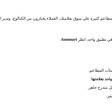
ي تطبيق واحد، انظر
6ammart
.
ئات المطاعم.
احد بعلامتها
.
 متدرج جاهز.
فر.