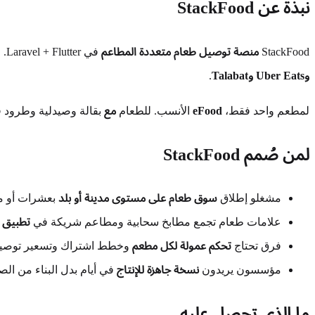
نبذة عن StackFood
StackFood
منصة توصيل طعام متعددة المطاعم
في Laravel + Flutter. مطاعم كثيرة على سوق بعلامتك، العملاء يختارون من الكتالوج، وتدير التشغيل من إدارة واحدة — النموذج وراء تطبيقات مثل
وUber Eats وTalabat
.
لمطعم واحد فقط،
eFood
الأنسب. للطعام
مع
بقالة وصيدلية وطرود ف
لمن صُمم StackFood
مشغلو إطلاق
سوق طعام على مستوى مدينة أو بلد
بعشرات أو م
علامات طعام تجمع مطابخ سحابية ومطاعم شريكة في
تطبيق و
فرق تحتاج
تحكم عمولة لكل مطعم
وخطط اشتراك وتسعير توصيل
مؤسسون يريدون
نسخة جاهزة للإنتاج
في أيام بدل البناء من الص
ما الذي تحصل عليه