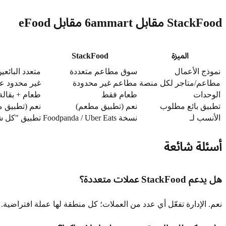
StackFood مقابل 6ammart مقابل eFood
الميزة
StackFood
نموذج الأعمال
سوق مطاعم متعددة
متعدد البائعي
مطاعم/متاجر لكل منصة
مطاعم غير محدودة
غير محدود عب
الوحدات
طعام فقط
طعام + بقالة
تطبيق بائع مطلوب
نعم (تطبيق مطعم)
نعم (تطبيق م
الأنسب لـ
نسخة Foodpanda / Uber Eats
تطبيق "كل 
أسئلة شائعة
هل يدعم StackFood عملات متعددة؟
نعم. الإدارة تفعّل أي عدد من العملات؛ كل منطقة لها عملة افتراضية. Stripe / Razorpay يتولى التحويل الفعلي عند الدفع.