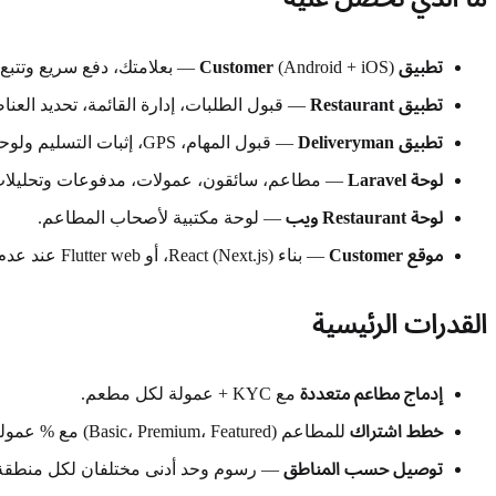
تطبيق Customer
(Android + iOS) — بعلامتك، دفع سريع وتتبع مباشر.
تطبيق Restaurant
— قبول الطلبات، إدارة القائمة، تحديد العن
تطبيق Deliveryman
— قبول المهام، GPS، إثبات التسليم ولوحة أرباح.
لوحة Laravel
— مطاعم، سائقون، عمولات، مدفوعات وتحليلات
لوحة Restaurant ويب
— لوحة مكتبية لأصحاب المطاعم.
موقع Customer
— بناء React (Next.js)، أو Flutter web عند عدم توفر Node.js.
القدرات الرئيسية
إدماج مطاعم متعددة
مع KYC + عمولة لكل مطعم.
خطط اشتراك
للمطاعم (Basic، Premium، Featured) مع % عمولة مخصص.
توصيل حسب المناطق
— رسوم وحد أدنى مختلفان لكل منطقة