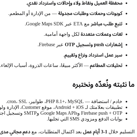
محفظة العميل ونقاط ولاء وإحالات واسترداد نقدي
.
كوبونات وحملات وطلبات مجدولة
— من الإدارة أو المطعم.
تتبع طلب مباشر
مع ETA عبر Google Maps SDK.
لغات وعملات متعددة
لكل واجهة أمامية.
إشعارات push وتسجيل OTP
عبر Firebase.
سير عمل استرداد ونزاع وتقييم
.
تحليلات المطاعم
— الأكثر مبيعًا، ساعات الذروة، أسباب الإلغاء.
ما نثبته ونُعدّه ونختبره
خادم / استضافة — PHP 8.1+، MySQL، طوابير، cron، SSL.
تطبيقات بعلامتك لـ Android + iOS، موقع Customer، الإدارة ولوحة المطعم.
Firebase push + OTP وGoogle Maps APIs وSMTP وتسجيل اجتماعي.
بوابات الدفع ومزودي SMS التي تجلبها.
التسليم خلال
1-3 أيام عمل
بعد اكتمال المتطلبات، مع
دعم مجاني مدى ا