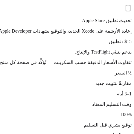
تحديث تطبيق Apple Store
إعادة الأرشفة على Xcode الجديد، والتوقيع بشهادات Apple Developer، والرفع إلى App Store Connect وتقديمه للمراجعة.
$15 / تطبيق
يدعم بنيتَي TestFlight والإنتاج.
تتفاوت الأسعار الدقيقة حسب السكريبت — تُؤكَّد في صفحة كل منتج أو خلال 24 ساعة من استفسارك. بلا فو
½ السعر
مقارنةً بتثبيت جديد
1–3 أيام
وقت التسليم المعتاد
100%
توقيع بشري قبل التسليم