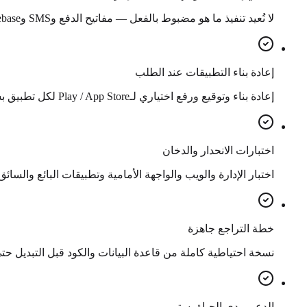
لا نُعيد تنفيذ ما هو مضبوط بالفعل — مفاتيح الدفع وSMS وFirebase وMaps كلها تُعاد استخدامها.
إعادة بناء التطبيقات عند الطلب
إعادة بناء وتوقيع ورفع اختياري لـPlay / App Store لكل تطبيق بسعر كل تطبيق أعلاه.
اختبارات الانحدار والدخان
اختبار الإدارة والويب والواجهة الأمامية وتطبيقات البائع والسا
خطة التراجع جاهزة
نسخة احتياطية كاملة من قاعدة البيانات والكود قبل التبديل ح
الدعم مدى الحياة يستمر