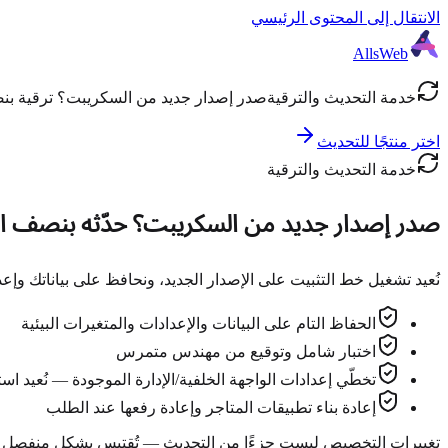
الانتقال إلى المحتوى الرئيسي
AllsWeb
خدمة التحديث والترقية
صدر إصدار جديد من السكريبت؟ ترقية بنص
اختر منتجًا للتحديث
خدمة التحديث والترقية
صدر إصدار جديد من السكريبت؟
حدّثه بنصف ا
نُعيد تشغيل خط التثبيت على الإصدار الجديد، ونحافظ على بياناتك وإعدا
الحفاظ التام على البيانات والإعدادات والمتغيرات البيئية
اختبار شامل وتوقيع من مهندس متمرس
تخطّي إعدادات الواجهة الخلفية/الإدارة الموجودة — نُعيد اس
إعادة بناء تطبيقات المتاجر وإعادة رفعها عند الطلب
تغييرات التخصيص ليست جزءًا من التحديث — تُقتبس بشكل منفصل حتى ت