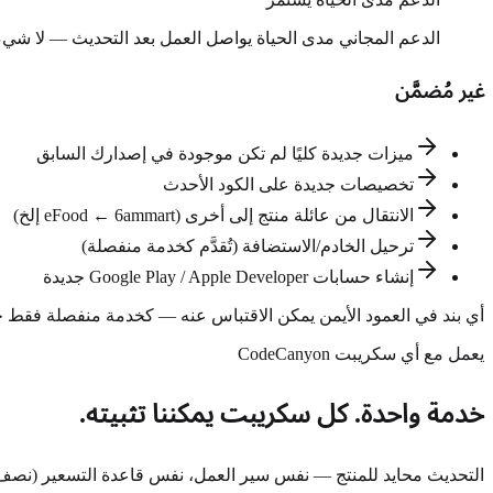
الدعم المجاني مدى الحياة يواصل العمل بعد التحديث — لا شيء 
غير مُضمَّن
ميزات جديدة كليًا لم تكن موجودة في إصدارك السابق
تخصيصات جديدة على الكود الأحدث
الانتقال من عائلة منتج إلى أخرى (eFood ← 6ammart إلخ)
ترحيل الخادم/الاستضافة (تُقدَّم كخدمة منفصلة)
إنشاء حسابات Google Play / Apple Developer جديدة
أي بند في العمود الأيمن يمكن الاقتباس عنه — كخدمة منفصلة فقط حتى ت
يعمل مع أي سكريبت CodeCanyon
خدمة واحدة. كل سكريبت يمكننا تثبيته.
التحديث محايد للمنتج — نفس سير العمل، نفس قاعدة التسعير (نصف التثب