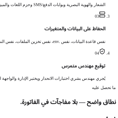
الشعار والهوية البصرية وبوابات الدفع/SMS وحزم اللغات والميزات المخصصة وأي تعديلات سابقة — نُعيد تطبيق كل تغيير على الإصدار الجديد سطرًا بسطر.
0
3
الحفاظ على البيانات والمتغيرات
نفس قاعدة البيانات، نفس .env، نفس تخزين الملفات، نفس النطاقات. لا يُفقد سجل عميل، ولا يُنسى اعتماد SMTP، ولا مفاجآت بعد التبديل.
0
4
توقيع مهندس متمرس
يُجري مهندس بشري اختبارات الانحدار ويختبر الإدارة والواجهة ال
ما تحصل عليه
نطاق واضح — بلا مفاجآت في الفاتورة.