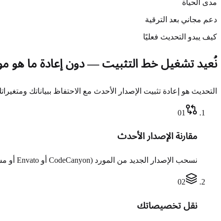
مدى الحياة
دعم مجاني بعد الترقية
كيف يبدو التحديث فعليًا
نُعيد تشغيل خط التثبيت — دون إعادة ما هو مو
التحديث هو إعادة تثبيت الإصدار الأحدث مع الاحتفاظ ببياناتك ومتغير
0
1
مقارنة الإصدار الأحدث
نسحب الإصدار الجديد من المورد (CodeCanyon أو Envato أو مستودعك الخاص) ونقارنه بنسختك المباشرة لرصد كل ملف ومخطط وإعداد تغيّر.
0
2
نقل تخصيصاتك