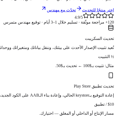
اختر منتجًا للتحديث
تحدّث مع مهندس
4.9
/5
120+ مراجعة موثّقة · تسليم خلال 1–3 أيام · توقيع مهندس متمرس
تحديث السكريبت
نُعيد تثبيت الإصدار الأحدث على بيئتك، وننقل بياناتك ومتغيراتك ووحدا
½ التثبيت
مثال: تثبيت بـ$100 ← تحديث بـ$50.
تحديث تطبيق Play Store
إعادة التوقيع بـkeystore الحالي، وإعادة بناء الـAAB على الكود الجديد، ورفع الإصدار، ونشر الإصدار الجديد في Play Console.
$10 / تطبيق
مسار الإنتاج أو الداخلي أو المغلق — اختيارك.