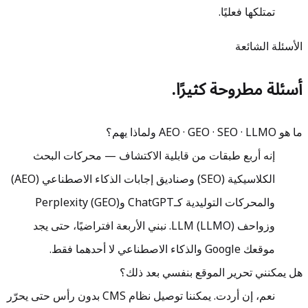
تمتلكها فعليًا.
الأسئلة الشائعة
أسئلة مطروحة كثيرًا.
ما هو AEO · GEO · SEO · LLMO ولماذا يهم؟
إنه أربع طبقات من قابلية الاكتشاف — محركات البحث
الكلاسيكية (SEO) وصناديق إجابات الذكاء الاصطناعي (AEO)
والمحركات التوليدية كـChatGPT وPerplexity (GEO)
وزواحف LLM (LLMO). نبني الأربعة افتراضيًا، حتى يجد
موقعك Google والذكاء الاصطناعي لا أحدهما فقط.
هل يمكنني تحرير الموقع بنفسي بعد ذلك؟
نعم، إن أردت. يمكننا توصيل نظام CMS بدون رأس حتى يحرّر