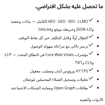
ما تحصل عليه بشكل افتراضي.
AEO · GEO · SEO · LLMO الكامل — بيانات وصفية
وJSON-LD وخريطة موقع وllms.txt
الجوّال أولًا وقابل للتكيّف عبر كل نقاط التوقف
ترميز دلالي مع مراعاة سهولة الوصول
مؤشرات Core Web Vitals في النطاق المحدد — LCP
وCLS وTBT
HTTPS ورؤوس أمان وتصليب معقول
تحليلات وتسجيل العملاء المحتملين مُوصَلان
بطاقات Open Graph ومعاينة الشبكات الاجتماعية
الأدوات والتقنية