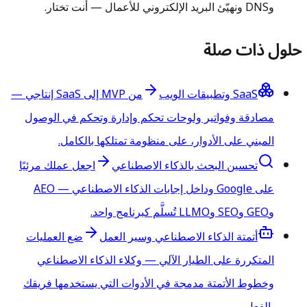
وDNS ونهيّئ البريد الإلكتروني للأعمال — أنت تختار.
حلول ذات صلة
SaaS وتطبيقات الويب
من MVP إلى SaaS إنتاجي —
مصادقة وفواتير ولوحات تحكم وإدارة وتحكم في الوصول
المبني على الأدوار، على منظومة تمتلكها بالكامل.
تحسين البحث بالذكاء الاصطناعي
اجعل عملك مرئيًا
على Google وداخل إجابات الذكاء الاصطناعي — AEO
وGEO وSEO وLLMO تُسلَّم كبرنامج واحد.
أتمتة الذكاء الاصطناعي وسير العمل
ضع العمليات
المتكررة على الطيار الآلي — وكلاء الذكاء الاصطناعي
وخطوط الأتمتة مدمجة في الأدوات التي يستخدمها فريقك
بالفعل.