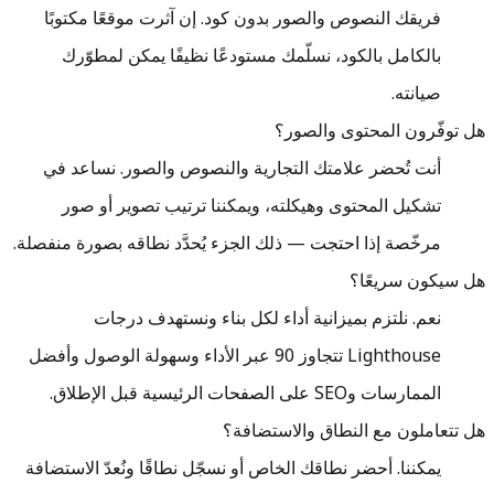
فريقك النصوص والصور بدون كود. إن آثرت موقعًا مكتوبًا
بالكامل بالكود، نسلّمك مستودعًا نظيفًا يمكن لمطوّرك
صيانته.
هل توفّرون المحتوى والصور؟
أنت تُحضر علامتك التجارية والنصوص والصور. نساعد في
تشكيل المحتوى وهيكلته، ويمكننا ترتيب تصوير أو صور
مرخّصة إذا احتجت — ذلك الجزء يُحدَّد نطاقه بصورة منفصلة.
هل سيكون سريعًا؟
نعم. نلتزم بميزانية أداء لكل بناء ونستهدف درجات
Lighthouse تتجاوز 90 عبر الأداء وسهولة الوصول وأفضل
الممارسات وSEO على الصفحات الرئيسية قبل الإطلاق.
هل تتعاملون مع النطاق والاستضافة؟
يمكننا. أحضر نطاقك الخاص أو نسجّل نطاقًا ونُعدّ الاستضافة