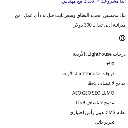
ابدأ مشروعك
تحدّث مع مهندس
بناء مخصص · تحديد النطاق وسعر ثابت قبل بدء أي عمل · من
ميزانية أدنى تبدأ بـ 300 دولار.
درجات Lighthouse، الأربعة
90+
درجات Lighthouse، الأربعة
مدمج لا مُضاف لاحقًا
AEO·GEO·SEO·LLMO
مدمج لا مُضاف لاحقًا
نظام CMS بدون رأس اختياري
تحرير ذاتي