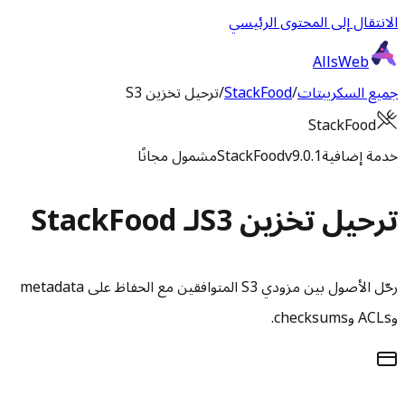
الانتقال إلى المحتوى الرئيسي
AllsWeb
جميع السكريبتات
/
StackFood
/
ترحيل تخزين S3
StackFood
خدمة إضافية
v9.0.1
StackFood
مشمول مجانًا
ترحيل تخزين S3
لـ StackFood
رحّل الأصول بين مزودي S3 المتوافقين مع الحفاظ على metadata
وACLs وchecksums.