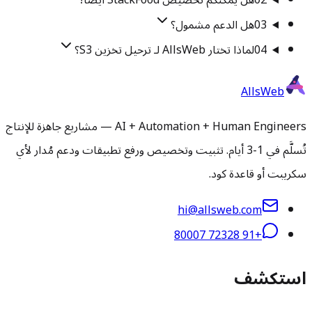
02
هل يمكنكم تخصيص StackFood أيضًا؟
03
هل الدعم مشمول؟
04
لماذا تختار AllsWeb لـ ترحيل تخزين S3؟
AllsWeb
AI + Automation + Human Engineers — مشاريع جاهزة للإنتاج
تُسلَّم في 1-3 أيام. تثبيت وتخصيص ورفع تطبيقات ودعم مُدار لأي
سكريبت أو قاعدة كود.
hi@allsweb.com
+91 72328 80007
استكشف