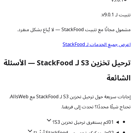
v9.0.1
تثبيت لـ v9.0.1.
مشمول مجانًا مع تثبيت StackFood — لا يُباع بشكل منفرد.
اعرض جميع الخدمات لـ StackFood
ترحيل تخزين S3 لـ StackFood — الأسئلة
الشائعة
إجابات سريعة حول ترحيل تخزين S3 لـ StackFood مع AllsWeb.
تحتاج شيئًا محددًا؟ تحدث إلى فريقنا.
01
كم يستغرق ترحيل تخزين S3؟