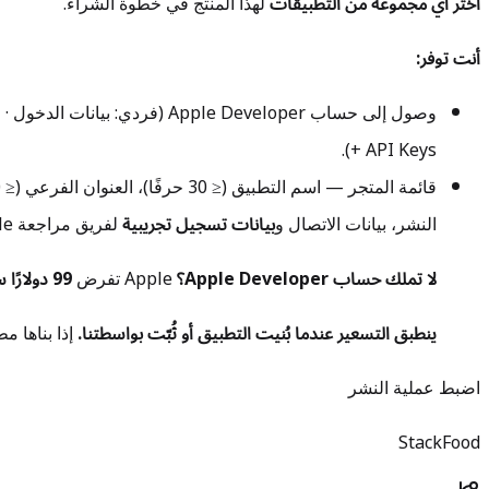
اختر أي مجموعة من التطبيقات
لهذا المنتج في خطوة الشراء.
أنت توفر:
وصول إلى حساب Apple Developer (فردي: بيانات الدخول · مؤسسة: ادعُ
+ API Keys).
النشر، بيانات الاتصال و
بيانات تسجيل تجريبية
لفريق مراجعة Apple.
لا تملك حساب Apple Developer؟
Apple تفرض
99 دولارًا سنويًا
ينطبق التسعير عندما بُنيت التطبيق أو ثُبّت بواسطتنا.
إذا بناها مطوّر آخر، 
اضبط عملية النشر
StackFood