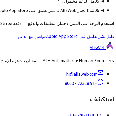
05
هل الدعم مشمول؟
06
لماذا تختار AllsWeb لـ نشر تطبيق على Apple App Store؟
استخدم اللوحة على اليمين لاختيار التطبيقات والدفع — دفعة Stripe واحدة.
دليل نشر تطبيق على Apple App Store
·
تواصل مع الدعم
AllsWeb
AI + Automation + Human Engineers — مشاريع جاهزة للإنتاج تُسلَّم في 1-3 أيام. تثبيت وتخصيص ورفع تطبيقات ودعم مُدار لأي سكريبت أو قاعدة كود.
hi@allsweb.com
+91 72328 80007
استكشف
وكيل الذكاء الاصطناعي