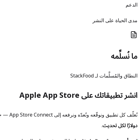
الدعم
مدى الحياة على النشر
ما نُسلِّمه
النطاق والمُسلَّمات لـ StackFood
انشر تطبيقاتك على Apple App Store
نُغلّف كل تطبيق ونوقّعه ونُعدّه ونرفعه إلى App Store Connect — جاهزًا لمراجعة Apple والإطلاق — مقابل
دولارًا لكل تحديث
.