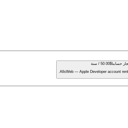
ار حسابنا
$50.00 / سنة