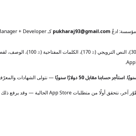
pukharaj93@gmail.com
قائمة المتجر — اسم التطبيق (≤ 30 
.
استأجر حسابنا مقابل 50 دولارًا سنويًا
— نتولى الشهادات والمعرّف
نتحقق أولًا من متطلبات App Store الحالية — وقد يرفع ذلك السعر.