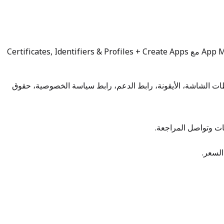
كـ App Manager + Developer مع Certificates, Identifiers & Profiles + Create Apps
حرفًا)، العنوان الفرعي (≤ 30)، النص الترويجي (≤ 170)، الكلمات المفتاحية (≤ 100)، الوصف، لقطات الشاشة، الأيقونة، رابط الدعم، رابط سياسة الخصوصية، حقوق
ات وتواصل المراجعة.