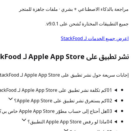
مراجعة بالذكاء الاصطناعي + بشري · ملفات جاهزة للمتجر
جميع التطبيقات المختارة تُشحن على v9.0.1.
اعرض جميع الخدمات لـ StackFood
نشر تطبيق على Apple App Store لـ StackFood — الأسئلة الشائعة
إجابات سريعة حول نشر تطبيق على Apple App Store لـ StackFood مع AllsWeb. تحتاج شيئًا محددًا؟ تحدث إلى فريقنا.
01
كم تكلفة نشر تطبيق على Apple App Store لـ StackFood؟
02
كم يستغرق نشر تطبيق على Apple App Store؟
03
هل أحتاج إلى حساب مطوّر Apple App Store خاص بي؟
04
ماذا لو رفض Apple App Store التطبيق؟