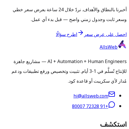
أخبرنا بالنطاق والأهداف. نردّ خلال 24 ساعة بعرض سعر خطي
وسعر ثابت وجدول زمني واضح — قبل بدء أي عمل.
احصل على عرض سعر
اطرح سؤالًا
AllsWeb
AI + Automation + Human Engineers — مشاريع جاهزة
للإنتاج تُسلَّم في 1-3 أيام. تثبيت وتخصيص ورفع تطبيقات ودعم
مُدار لأي سكريبت أو قاعدة كود.
hi@allsweb.com
+91 72328 80007
استكشف