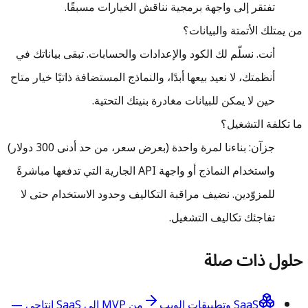
تفتقر إلى واجهة برمجية نناقش الخيارات مسبقًا.
من يمتلك الأتمتة والبيانات؟
أنت. نسلّم لك الكود والإعدادات والحسابات. تبقى بياناتك في
أنظمتك، لا نعيد بيعها أبدًا، والنماذج المستضافة ذاتيًا خيار متاح
حين لا يمكن للبيانات مغادرة بنيتك التحتية.
ما تكلفة التشغيل؟
جزآن: بناءنا لمرة واحدة (بعرض سعر، من حد أدنى 300 دولار)
واستخدام النماذج أو واجهة API الجارية التي تدفعها مباشرةً
للمزوّدين. نضيف مراقبة التكاليف وحدود الاستخدام حتى لا
تفاجئك تكاليف التشغيل.
حلول ذات صلة
SaaS وتطبيقات الويب
من MVP إلى SaaS إنتاجي —