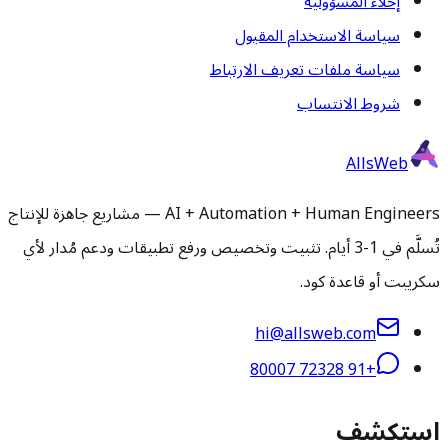
إخلاء المسؤولية
سياسة الاستخدام المقبول
سياسة ملفات تعريف الارتباط
شروط الانتساب
AllsWeb
AI + Automation + Human Engineers — مشاريع جاهزة للإنتاج
تُسلَّم في 1-3 أيام. تثبيت وتخصيص ورفع تطبيقات ودعم مُدار لأي
سكريبت أو قاعدة كود.
hi@allsweb.com
+91 72328 80007
استكشف