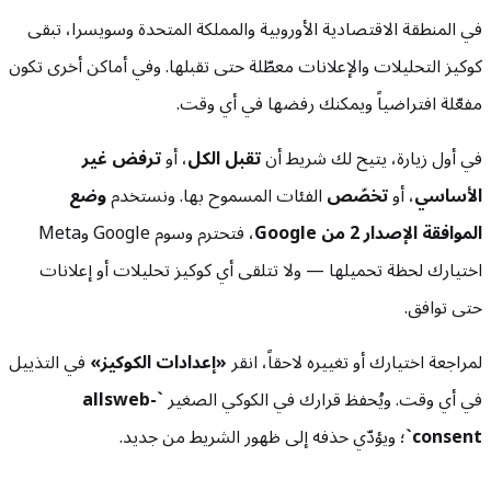
في المنطقة الاقتصادية الأوروبية والمملكة المتحدة وسويسرا، تبقى
كوكيز التحليلات والإعلانات معطّلة حتى تقبلها. وفي أماكن أخرى تكون
مفعّلة افتراضياً ويمكنك رفضها في أي وقت.
في أول زيارة، يتيح لك شريط أن
تقبل الكل
، أو
ترفض غير
الأساسي
، أو
تخصّص
الفئات المسموح بها. ونستخدم
وضع
الموافقة الإصدار 2 من Google
، فتحترم وسوم Google وMeta
اختيارك لحظة تحميلها — ولا تتلقى أي كوكيز تحليلات أو إعلانات
حتى توافق.
لمراجعة اختيارك أو تغييره لاحقاً، انقر
«إعدادات الكوكيز»
في التذييل
في أي وقت. ويُحفظ قرارك في الكوكي الصغير
`allsweb-
consent`
؛ ويؤدّي حذفه إلى ظهور الشريط من جديد.