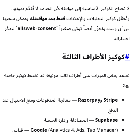
لا تحتاج الكوكيز الأساسية إلى موافقة لأن الخدمة لا تُقدَّم بدونها.
وتُحمَّل كوكيز التحليلات والإعلانات
فقط بعد موافقتك
ويمكن سحبها
في أي وقت. ونخزّن أيضاً كوكي صغيراً
`allsweb-consent`
لتذكّر
اختيارك.
#
كوكيز الأطراف الثالثة
تعتمد بعض الميزات على أطراف ثالثة موثوقة قد تضبط كوكيز خاصة
بها:
Stripe
و
Razorpay
— معالجة المدفوعات ومنع الاحتيال عند
الدفع
Supabase
— المصادقة وإدارة الجلسة
Google
(Analytics 4، Ads، Tag Manager) — قياس