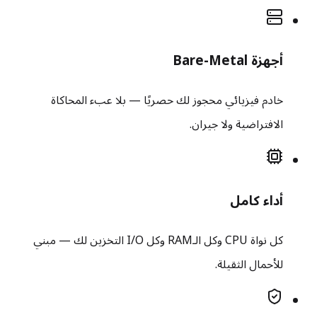
أجهزة Bare-Metal
خادم فيزيائي محجوز لك حصريًا — بلا عبء المحاكاة
الافتراضية ولا جيران.
أداء كامل
كل نواة CPU وكل الـRAM وكل I/O التخزين لك — مبني
للأحمال الثقيلة.