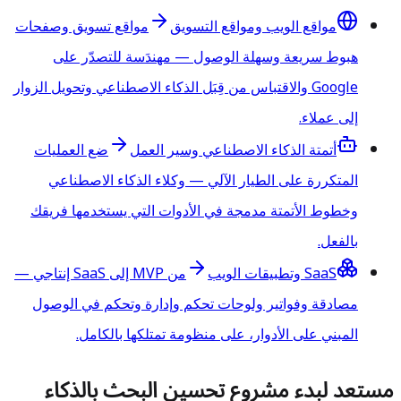
مواقع الويب ومواقع التسويق
مواقع تسويق وصفحات
هبوط سريعة وسهلة الوصول — مهندَسة للتصدّر على
Google والاقتباس من قِبَل الذكاء الاصطناعي وتحويل الزوار
إلى عملاء.
أتمتة الذكاء الاصطناعي وسير العمل
ضع العمليات
المتكررة على الطيار الآلي — وكلاء الذكاء الاصطناعي
وخطوط الأتمتة مدمجة في الأدوات التي يستخدمها فريقك
بالفعل.
SaaS وتطبيقات الويب
من MVP إلى SaaS إنتاجي —
مصادقة وفواتير ولوحات تحكم وإدارة وتحكم في الوصول
المبني على الأدوار، على منظومة تمتلكها بالكامل.
مستعد لبدء مشروع تحسين البحث بالذكاء