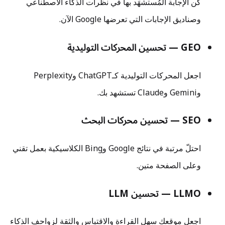
كن الإجابة المُستشهَد بها في نظرات الذكاء الاصطناعي
وصناديق الإجابات التي تعرضها Google الآن.
GEO — تحسين المحركات التوليدية
اجعل المحركات التوليدية كـChatGPT وPerplexity
وGemini وClaude تستشهد بك.
SEO — تحسين محركات البحث
احتلّ مرتبة في نتائج Google وBing الكلاسيكية بعمل تقني
وعلى الصفحة متين.
LLMO — تحسين LLM
اجعل موقعك سهل القراءة والاقتباس والثقة لزواحف الذكاء