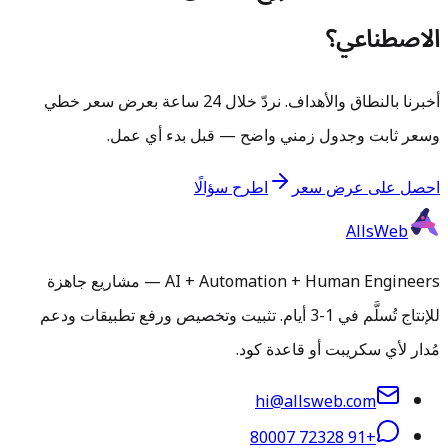
الاصطناعي؟
أخبرنا بالنطاق والأهداف. نردّ خلال 24 ساعة بعرض سعر خطي
وسعر ثابت وجدول زمني واضح — قبل بدء أي عمل.
احصل على عرض سعر
اطرح سؤالًا
AllsWeb
AI + Automation + Human Engineers — مشاريع جاهزة
للإنتاج تُسلَّم في 1-3 أيام. تثبيت وتخصيص ورفع تطبيقات ودعم
مُدار لأي سكريبت أو قاعدة كود.
hi@allsweb.com
+91 72328 80007