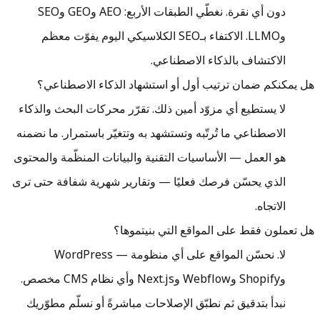
دون أي نقرة. نغطّي الطبقات الأربع: AEO وGEO وSEO
وLLMO. الاكتفاء بـSEO الكلاسيكي اليوم يفوّت معظم
الاكتشاف بالذكاء الاصطناعي.
هل يمكنكم ضمان ترتيب أول أو استشهاد الذكاء الاصطناعي؟
لا يستطيع أي مزوّد أمين ذلك. تقرّر محركات البحث والذكاء
الاصطناعي ما تُرتّبه وتستشهد به وتتغيّر باستمرار. ما نضمنه
هو العمل — الأساسيات التقنية والبيانات المنظّمة والمحتوى
الذي يحسّن فرصك فعليًا — وتقارير شهرية شفافة حتى ترى
الاتجاه.
هل تعملون فقط على المواقع التي بنيتموها؟
لا. نحسّن المواقع على أي منظومة — WordPress
وShopify وWebflow وNext.js وأي نظام CMS مخصص.
نبدأ بتدقيق ثم نطبّق الإصلاحات مباشرةً أو نسلّم مطوّريك