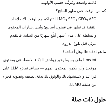
قائمة واضحة ومُرتَّبة حسب الأولوية.
كم من الوقت حتى تظهر النتائج؟
AEO وGEO وSEO وLLMO تتراكم مع الوقت. الإصلاحات
التقنية قد تظهر في غضون أسابيع؛ وتُبنى إشارات المحتوى
والسلطة على مدى أشهر. نُبلّغ شهريًا من البداية، فالتقدم
مرئي قبل بلوغ الذروة.
ما هو llms.txt وهل أحتاجه؟
llms.txt ملف بسيط يخبر زواحف الذكاء الاصطناعي بمحتوى
موقعك وأين يكمن المحتوى المهم — يساعد نماذج LLM على
قراءتك والاستشهاد بك والوثوق بك بدقة. نضيفه ونصونه كجزء
من طبقة LLMO.
حلول ذات صلة