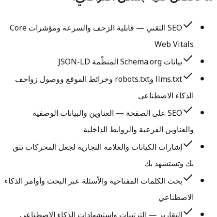
SEO التقني — قابلية الزحف والسرعة ومؤشرات Core
Web Vitals
بيانات Schema.org المنظّمة JSON-LD
llms.txt وrobots.txt وخرائط الموقع ووصول زواحف
الذكاء الاصطناعي
SEO على الصفحة — العناوين والبيانات الوصفية
والعناوين الفرعية والروابط الداخلية
إشارات الكيانات والعلامة التجارية لجعل المحركات تثق
بك وتستشهد بك
بحث الكلمات المفتاحية والأسئلة عبر البحث وأوامر الذكاء
الاصطناعي
التقارير — الترتيبات واستشهادات الذكاء الاصطناعي