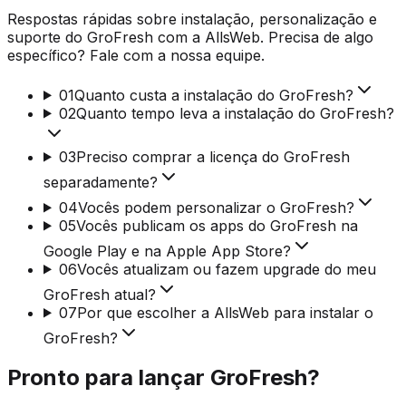
Respostas rápidas sobre instalação, personalização e
suporte do GroFresh com a AllsWeb. Precisa de algo
específico? Fale com a nossa equipe.
01
Quanto custa a instalação do GroFresh?
02
Quanto tempo leva a instalação do GroFresh?
03
Preciso comprar a licença do GroFresh
separadamente?
04
Vocês podem personalizar o GroFresh?
05
Vocês publicam os apps do GroFresh na
Google Play e na Apple App Store?
06
Vocês atualizam ou fazem upgrade do meu
GroFresh atual?
07
Por que escolher a AllsWeb para instalar o
GroFresh?
Pronto para lançar GroFresh?