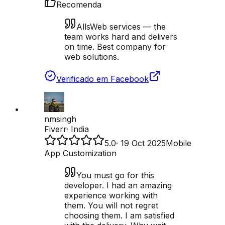
Recomenda
AllsWeb services — the
team works hard and delivers
on time. Best company for
web solutions.
Verificado em Facebook
nmsingh
Fiverr
·
India
5.0
·
19 Oct 2025
Mobile
App Customization
You must go for this
developer. I had an amazing
experience working with
them. You will not regret
choosing them. I am satisfied