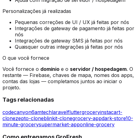
Personalizações já realizadas
Pequenas correções de UI / UX já feitas por nós
Integrações de gateway de pagamento já feitas por
nós
Integrações de gateway SMS já feitas por nós
Quaisquer outras integrações já feitas por nós
O que você fornece
Você fornece o
domínio
e o
servidor / hospedagem
. O
restante — Firebase, chaves de mapa, nomes dos apps,
contas das lojas — completamos juntos ao iniciar o
projeto.
Tags relacionadas
codecanyon
6amtech
laravel
flutter
grocery
instacart-
clone
zepto-clone
blinkit-clone
grocery-app
dark-store
10-
minute-grocery
supermarket-app
online-grocery
Como entregamos GroFresh