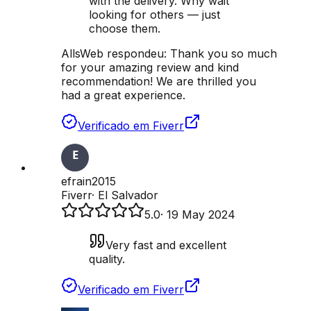
with the delivery. Why wait
looking for others — just
choose them.
AllsWeb respondeu:
Thank you so much
for your amazing review and kind
recommendation! We are thrilled you
had a great experience.
Verificado em Fiverr
efrain2015
Fiverr
·
El Salvador
5.0
·
19 May 2024
Very fast and excellent
quality.
Verificado em Fiverr