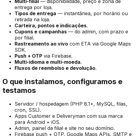
Multi-filial
— disponibilidade, preço e zona de
entrega por loja.
Tipos de entrega
— instantânea, por horário ou
retirada na loja.
Carteira, pontos e indicações
.
Cupons e campanhas
— do admin, com prazo e
por filial.
Rastreamento ao vivo
com ETA via Google Maps
SDK.
Push + OTP
via Firebase.
Multi-idioma e multi-moeda
.
Fluxos de reembolso e devolução
.
O que instalamos, configuramos e
testamos
Servidor / hospedagem (PHP 8.1+, MySQL, filas,
cron, SSL).
Apps Customer e Deliveryman com sua marca
para Android + iOS.
Admin, painel da filial e site no seu domínio.
Firebase push + OTP, Google Maps APIs, SMTP e