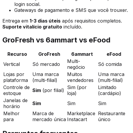
login social.
Gateways de pagamento e SMS que você trouxer.
Entrega em
1-3 dias úteis
após requisitos completos.
Suporte vitalício gratuito
incluído.
GroFresh vs 6ammart vs eFood
Recurso
GroFresh
6ammart
eFood
Multi-
Vertical
Só mercado
Só comida
negócio
Lojas por
Uma marca
Muitos
Uma marca
plataforma
(multi-filial)
vendedores
(multi-filial)
Controle de
Sim (por
Limitado
Sim
(por filial)
estoque
loja)
(cardápio)
Janelas de
Sim
Sim
Sim
horário
Melhor
Marca de
Marketplace
Restaurante
para
mercado única
Instacart
único