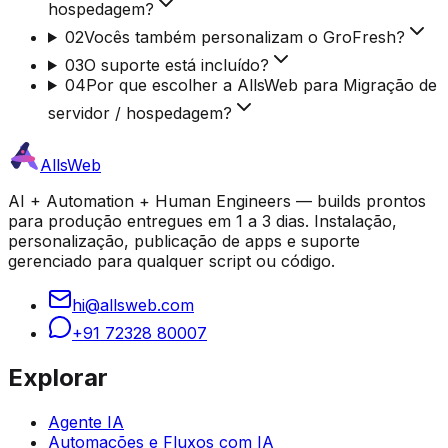
hospedagem?
02
Vocês também personalizam o GroFresh?
03
O suporte está incluído?
04
Por que escolher a AllsWeb para Migração de
servidor / hospedagem?
AllsWeb
AI + Automation + Human Engineers — builds prontos
para produção entregues em 1 a 3 dias. Instalação,
personalização, publicação de apps e suporte
gerenciado para qualquer script ou código.
hi@allsweb.com
+91 72328 80007
Explorar
Agente IA
Automações e Fluxos com IA