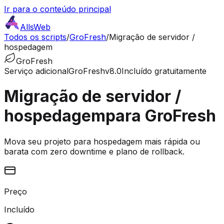
Ir para o conteúdo principal
AllsWeb
Todos os scripts
/
GroFresh
/
Migração de servidor /
hospedagem
GroFresh
Serviço adicional
GroFresh
v8.0
Incluído gratuitamente
Migração de servidor /
hospedagem
para GroFresh
Mova seu projeto para hospedagem mais rápida ou
barata com zero downtime e plano de rollback.
Preço
Incluído