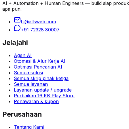
AI + Automation + Human Engineers — build siap produksi d
apa pun.
hi@allsweb.com
+91 72328 80007
Jelajahi
Agen AI
Otomasi & Alur Kerja AI
Optimasi Pencarian AI
Semua solusi
Semua skrip pihak ketiga
Semua layanan
Layanan update / upgrade
Perbaikan 16 KB Play Store
Penawaran & kupon
Perusahaan
Tentang Kami