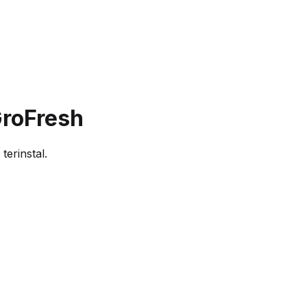
GroFresh
terinstal.