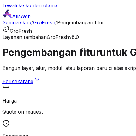
Lewati ke konten utama
AllsWeb
Semua skrip
/
GroFresh
/
Pengembangan fitur
GroFresh
Layanan tambahan
GroFresh
v8.0
Pengembangan fitur
untuk 
Bangun layar, alur, modul, atau laporan baru di atas skrip 
Beli sekarang
Harga
Quote on request
Pengiriman