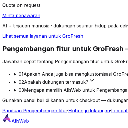
Quote on request
Minta penawaran
AI + tinjauan manusia · dukungan seumur hidup pada deli
Lihat semua layanan untuk GroFresh
Pengembangan fitur untuk GroFresh
Jawaban cepat tentang Pengembangan fitur untuk GroFre
01
Apakah Anda juga bisa mengkustomisasi GroFr
02
Apakah dukungan termasuk?
03
Mengapa memilih AllsWeb untuk Pengembangan
Gunakan panel beli di kanan untuk checkout — dukungan
Panduan Pengembangan fitur
·
Hubungi dukungan
·
Lompat 
AllsWeb